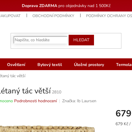
Doprava ZDARMA
pro objednávky nad 1 500Kč
NAKUPOVAT
OBCHODNÍ PODMÍNKY
PODMÍNKY OCHRANY OS
HLEDAT
Osvětlení
Bytový textil
Úložné prostory
Termola
taný tác větší
étaný tác větší
2810
né
noceno
Podrobnosti hodnocení
Značka:
Ib Laursen
ní
679
u
Měrná
679 Kč / 
cena: