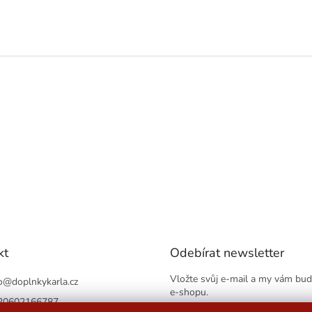
kt
Odebírat newsletter
Vložte svůj e-mail a my vám bu
o
@
doplnkykarla.cz
e-shopu.
20602166787