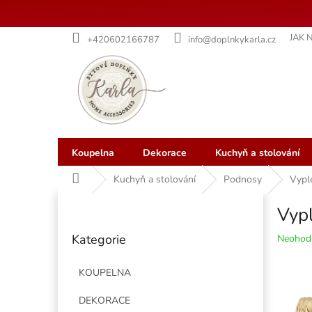
Přejít
JAK 
+420602166787
info@doplnkykarla.cz
na
obsah
Koupelna
Dekorace
Kuchyň a stolování
Domů
Kuchyň a stolování
Podnosy
Vyplé
P
Vypl
o
Přeskočit
s
Kategorie
Průměr
Neohod
kategorie
t
hodnoce
r
produkt
KOUPELNA
a
je
n
0,0
DEKORACE
z
n