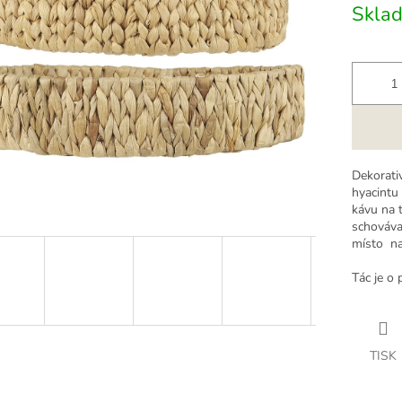
Skla
k.
Dekorati
hyacintu 
kávu na t
schovávat
místo na
Tác je o
TISK