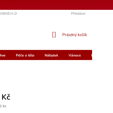
OBNÍCH ÚDAJŮ
KONTAKTY
HODNOCENÍ OBCHODU
Přihlášení
NÁKUPNÍ
Prázdný košík
KOŠÍK
hve
Péče o tělo
Nábytek
Vánoce
Dárkový pou
 Kč
1 ks