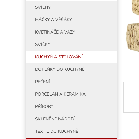
5
í
SVÍCNY
hvězdiče
p
a
HÁČKY A VĚŠÁKY
n
e
KVĚTINÁČE A VÁZY
l
SVÍČKY
KUCHYŇ A STOLOVÁNÍ
DOPLŇKY DO KUCHYNĚ
PEČENÍ
PORCELÁN A KERAMIKA
PŘÍBORY
SKLENĚNÉ NÁDOBÍ
TEXTIL DO KUCHYNĚ