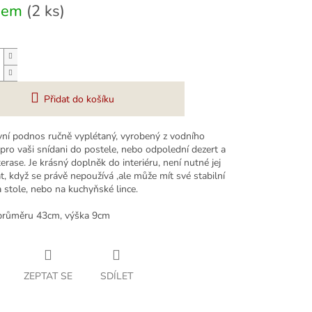
dem
(2 ks)
Přidat do košíku
vní podnos ručně vyplétaný, vyrobený z vodního
pro vaši snídani do postele, nebo odpolední dezert a
erase. Je krásný doplněk do interiéru, není nutné jej
, když se právě nepoužívá ,ale může mít své stabilní
 stole, nebo na kuchyňské lince.
 průměru 43cm, výška 9cm
ZEPTAT SE
SDÍLET