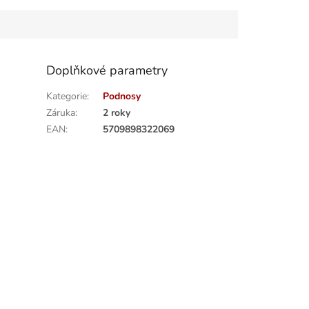
Doplňkové parametry
Kategorie
:
Podnosy
Záruka
:
2 roky
EAN
:
5709898322069