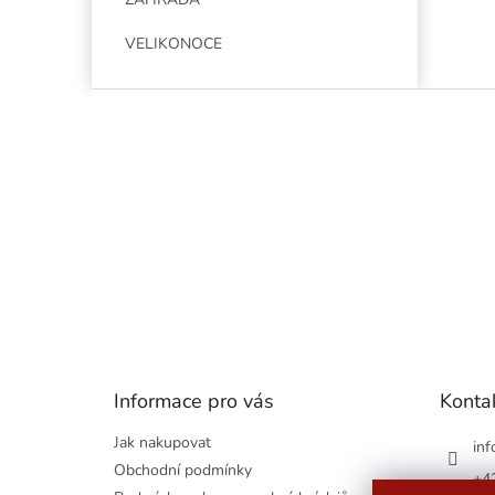
VELIKONOCE
Z
á
p
a
t
í
Informace pro vás
Konta
Jak nakupovat
inf
Obchodní podmínky
+4