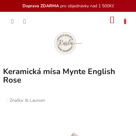
Doprava ZDARMA
pro objednávky nad 1 500Kč
Přejít
NÁKU
na
obsah
KOŠÍK
Keramická mísa Mynte English
Rose
Značka:
Ib Laursen