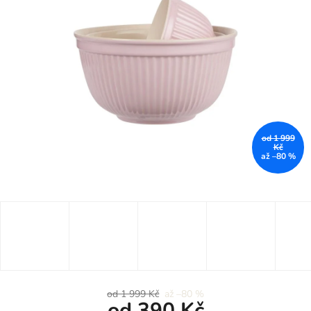
od 1 999
Kč
až –80 %
od 1 999 Kč
až –80 %
od
390 Kč