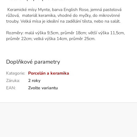
Keramické mísy Mynte, barva English Rose, jemná pastelová
růžová, materiál keramika, vhodné do myčky, do mikrovlnné
trouby. Velká mísa je ideální na zadělání těsta, nebo na salát.
Rozměry: malá výška 9,5cm, průměr 18cm; větší výška 11,5cm,
průměr 22cm; velká výška 14cm, průměr 25cm.
Doplňkové parametry
Kategorie
:
Porcelán a keramika
Záruka
:
2 roky
EAN
:
Zvolte variantu
Z
á
p
a
t