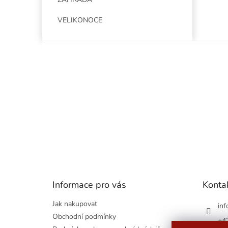
VELIKONOCE
Z
á
p
a
t
í
Informace pro vás
Konta
Jak nakupovat
inf
Obchodní podmínky
+4