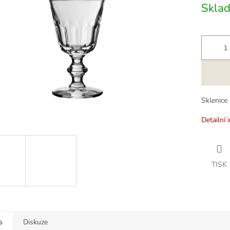
Skla
k.
Sklenice 
Detailní 
TISK
s
Diskuze