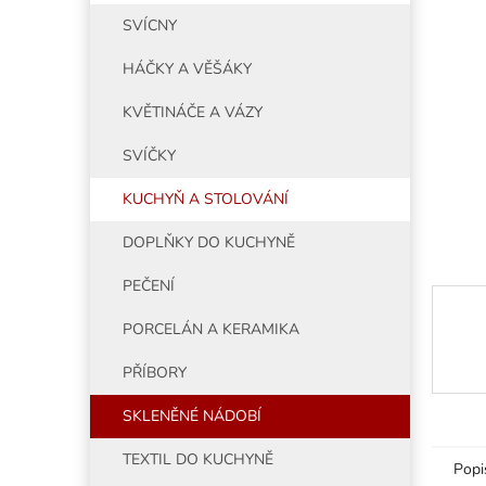
5
í
SVÍCNY
hvězdiče
p
a
HÁČKY A VĚŠÁKY
n
e
KVĚTINÁČE A VÁZY
l
SVÍČKY
KUCHYŇ A STOLOVÁNÍ
DOPLŇKY DO KUCHYNĚ
PEČENÍ
PORCELÁN A KERAMIKA
PŘÍBORY
SKLENĚNÉ NÁDOBÍ
TEXTIL DO KUCHYNĚ
Popi