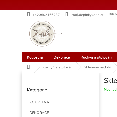
Přejít
JAK 
+420602166787
info@doplnkykarla.cz
na
obsah
Koupelna
Dekorace
Kuchyň a stolování
Domů
Kuchyň a stolování
Skleněné nádobí
P
Skle
o
Přeskočit
s
Kategorie
Průměr
Neohod
kategorie
t
hodnoce
r
produkt
KOUPELNA
a
je
n
0,0
DEKORACE
z
n