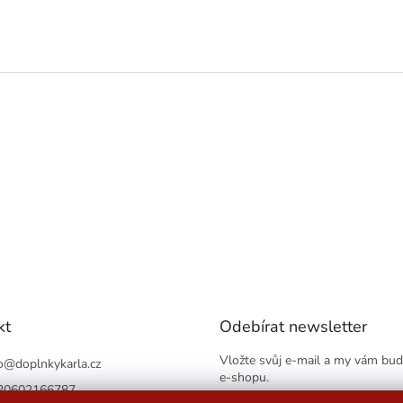
kt
Odebírat newsletter
Vložte svůj e-mail a my vám bu
o
@
doplnkykarla.cz
e-shopu.
20602166787