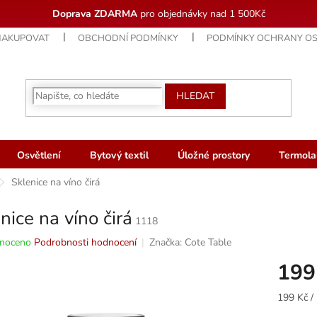
Doprava ZDARMA
pro objednávky nad 1 500Kč
NAKUPOVAT
OBCHODNÍ PODMÍNKY
PODMÍNKY OCHRANY OS
HLEDAT
Osvětlení
Bytový textil
Úložné prostory
Termola
Sklenice na víno čirá
nice na víno čirá
1118
né
noceno
Podrobnosti hodnocení
Značka:
Cote Table
ní
199
u
Měrná
199 Kč / 
cena: