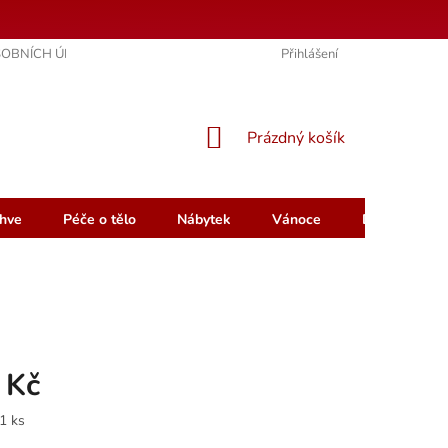
OBNÍCH ÚDAJŮ
KONTAKTY
HODNOCENÍ OBCHODU
Přihlášení
NÁKUPNÍ
Prázdný košík
KOŠÍK
hve
Péče o tělo
Nábytek
Vánoce
Dárkový pou
 Kč
1 ks