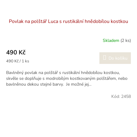
Povlak na polštář Luca s rustikální hnědobílou kostkou
Skladem
(2 ks)
490 Kč
Do košíku
Měrná
490 Kč / 1 ks
cena:
Bavlněný povlak na polštář s rustikální hnědobílou kostkou,
skvěle se doplňuje s modrobílým kostkovaným polštářem, nebo
bavlněnou dekou stejné barvy. Je možné jej...
Kód:
2458