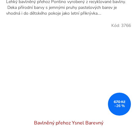
Lehký bavlněný přehoz Pontino vyrobený z recyklované bavlny.
Deka přírodní barvy s jemnými pruhy pastelových barev je
vhodná i do dětského pokoje jako letní přikrývka....
Kód:
3766
670 Kč
–26 %
Bavlněný přehoz Ysnel Barevný