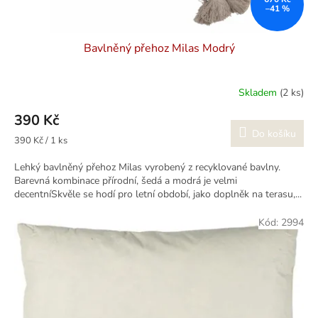
–41 %
Bavlněný přehoz Milas Modrý
Skladem
(2 ks)
390 Kč
Do košíku
Měrná
390 Kč / 1 ks
cena:
Lehký bavlněný přehoz Milas vyrobený z recyklované bavlny.
Barevná kombinace přírodní, šedá a modrá je velmi
decentníSkvěle se hodí pro letní období, jako doplněk na terasu,...
Kód:
2994