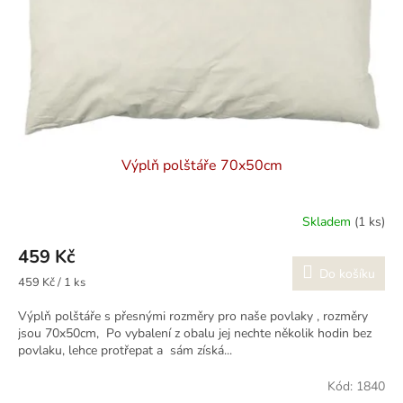
Výplň polštáře 70x50cm
Skladem
(1 ks)
459 Kč
Do košíku
Měrná
459 Kč / 1 ks
cena:
Výplň polštáře s přesnými rozměry pro naše povlaky , rozměry
jsou 70x50cm, Po vybalení z obalu jej nechte několik hodin bez
povlaku, lehce protřepat a sám získá...
Kód:
1840