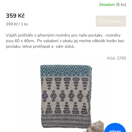
Skladem
(5 ks)
359 Kč
Do košíku
Měrná
359 Kč / 1 ks
cena:
Výplň polštáře s přesnými rozměry pro naše povlaky , rozměry
jsou 60 x 40cm, Po vybalení z obalu jej nechte několik hodin bez
povlaku, lehce protřepat a sám získá...
Kód:
3765
670 Kč