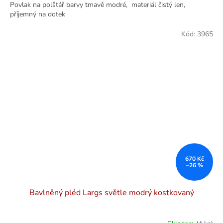
Povlak na polštář barvy tmavě modré, materiál čistý len,
příjemný na dotek
Kód:
3965
670 Kč
–26 %
Bavlněný pléd Largs světle modrý kostkovaný