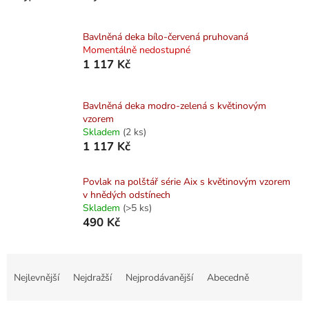
Bavlněná deka bílo-červená pruhovaná
Momentálně nedostupné
1 117 Kč
Bavlněná deka modro-zelená s květinovým
vzorem
Skladem
(2 ks)
1 117 Kč
Povlak na polštář série Aix s květinovým vzorem
v hnědých odstínech
Skladem
(>5 ks)
490 Kč
Ř
a
Nejlevnější
Nejdražší
Nejprodávanější
Abecedně
z
e