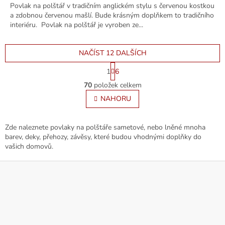
Povlak na polštář v tradičním anglickém stylu s červenou kostkou
a zdobnou červenou mašlí. Bude krásným doplňkem to tradičního
interiéru. Povlak na polštář je vyroben ze...
NAČÍST 12 DALŠÍCH
S
1
6
t
O
r
70
položek celkem
v
á
l
NAHORU
n
á
k
o
d
v
a
Zde naleznete povlaky na polštáře sametové, nebo lněné mnoha
á
c
barev, deky, přehozy, závěsy, které budou vhodnými doplňky do
n
í
vašich domovů.
í
p
Z
r
v
á
k
p
y
a
v
t
ý
í
p