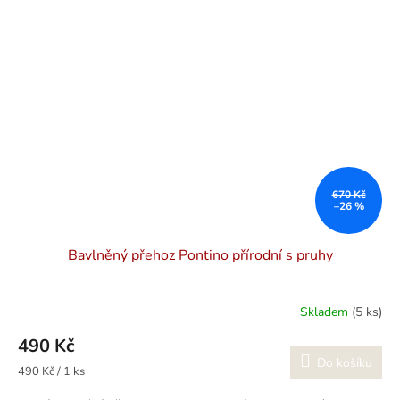
670 Kč
–26 %
Bavlněný přehoz Pontino přírodní s pruhy
Skladem
(5 ks)
490 Kč
Do košíku
Měrná
490 Kč / 1 ks
cena: