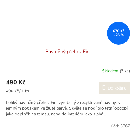
670 Kč
–26 %
Bavlněný přehoz Fini
Skladem
(3 ks)
490 Kč
Do košíku
Měrná
490 Kč / 1 ks
cena:
Lehký bavlněný přehoz Fini vyrobený z recyklované bavlny, s
jemným potiskem ve žluté barvě. Skvěle se hodí pro letní období,
jako doplněk na terasu, nebo do interiéru jako slabá...
Kód:
3767