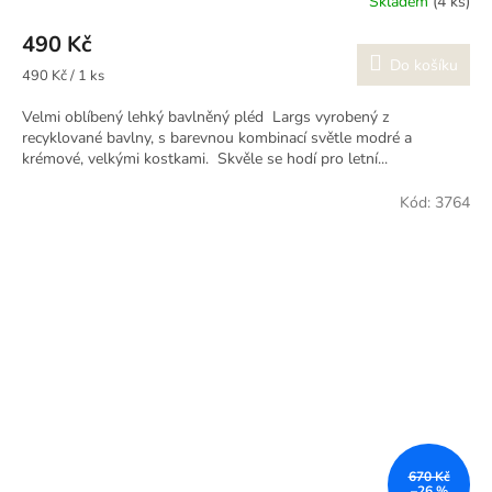
Skladem
(4 ks)
490 Kč
Do košíku
Měrná
490 Kč / 1 ks
cena:
Velmi oblíbený lehký bavlněný pléd Largs vyrobený z
recyklované bavlny, s barevnou kombinací světle modré a
krémové, velkými kostkami. Skvěle se hodí pro letní...
Kód:
3764
670 Kč
–26 %