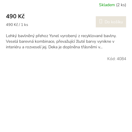
Skladem
(2 ks)
490 Kč
Do košíku
Měrná
490 Kč / 1 ks
cena:
Lehký bavlněný přehoz Ysnel vyrobený z recyklované bavlny.
Veselá barevná kombinace, převažující žluté barvy vynikne v
interiéru a rozveselí jej. Deka je doplněna třásněmi v...
Kód:
4084