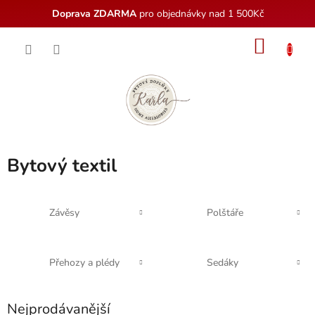
Doprava ZDARMA
pro objednávky nad 1 500Kč
Přejít
NÁKU
na
obsah
KOŠÍK
Bytový textil
Závěsy
Polštáře
Přehozy a plédy
Sedáky
Nejprodávanější