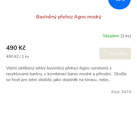
Bavlněný přehoz Agno modrý
Skladem
(3 ks)
490 Kč
Do košíku
Měrná
490 Kč / 1 ks
cena:
Velmi oblíbený lehký bavlněný přehoz Agno vyrobený z
recyklované bavlny, s kombinací barev modré a přírodní. Skvěle
se hodí pro letní období, jako doplněk na terasu, nebo...
Kód:
3474