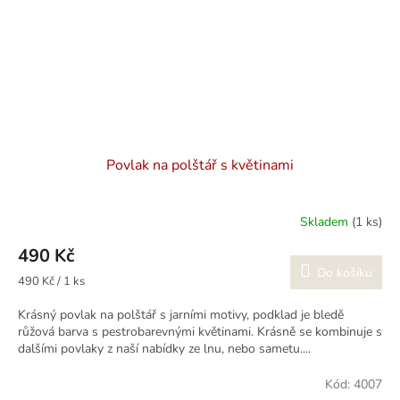
Povlak na polštář s květinami
Skladem
(1 ks)
490 Kč
Do košíku
Měrná
490 Kč / 1 ks
cena:
Krásný povlak na polštář s jarními motivy, podklad je bledě
růžová barva s pestrobarevnými květinami. Krásně se kombinuje s
dalšími povlaky z naší nabídky ze lnu, nebo sametu....
Kód:
4007