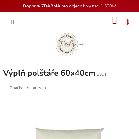
Doprava ZDARMA
pro objednávky nad 1 500Kč
Přejít
NÁKU
na
obsah
KOŠÍK
Výplň polštáře 60x40cm
2991
Značka:
Ib Laursen