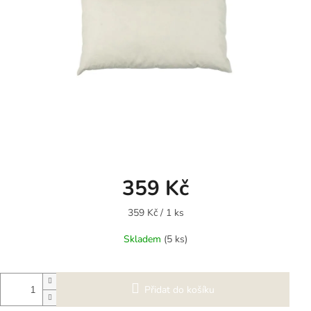
359 Kč
Měrná
359 Kč / 1 ks
cena:
Skladem
(5 ks)
Přidat do košíku