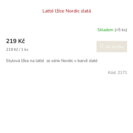
Latté lžíce Nordic zlatá
Skladem
(>5 ks)
219 Kč
Do košíku
Měrná
219 Kč / 1 ks
cena:
Stylová lžíce na latté ze série Nordic v barvě zlaté
Kód:
2171