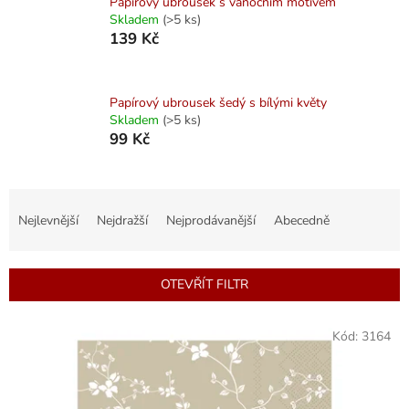
Papírový ubrousek s vánočním motivem
Skladem
(>5 ks)
139 Kč
Papírový ubrousek šedý s bílými květy
Skladem
(>5 ks)
99 Kč
Ř
a
Nejlevnější
Nejdražší
Nejprodávanější
Abecedně
z
e
n
OTEVŘÍT FILTR
í
p
V
r
Kód:
3164
ý
o
p
d
i
u
s