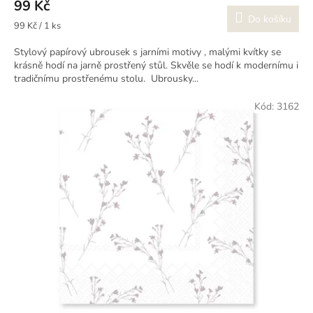
99 Kč
Do košíku
Měrná
99 Kč / 1 ks
cena:
Stylový papírový ubrousek s jarními motivy , malými kvítky se
krásně hodí na jarně prostřený stůl. Skvěle se hodí k modernímu i
tradičnímu prostřenému stolu. Ubrousky...
Kód:
3162