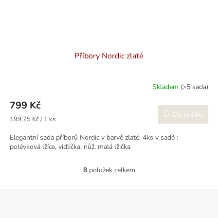
Příbory Nordic zlaté
Skladem
(>5 sada)
799 Kč
Do košíku
Měrná
199,75 Kč / 1 ks
cena:
Elegantní sada příborů Nordic v barvě zlaté, 4ks v sadě :
polévková lžíce, vidlička, nůž, malá lžička
8
položek celkem
O
v
l
Z
á
á
d
p