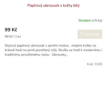
Papírový ubrousek s květy bílý
Skladem
(>5 ks)
99 Kč
Do košíku
Měrná
99 Kč / 1 ks
cena:
Stylový papírový ubrousek s jarními motivy , malými kvítky se
krásně hodí na jarně prostřený stůl. Skvěle se hodí k modernímu i
tradičnímu prostřenému stolu. Ubrousky...
Kód:
3165