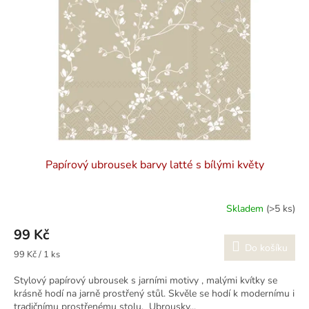
k
p
t
r
ů
o
d
u
k
t
ů
Papírový ubrousek barvy latté s bílými květy
Skladem
(>5 ks)
99 Kč
Do košíku
Měrná
99 Kč / 1 ks
cena:
Stylový papírový ubrousek s jarními motivy , malými kvítky se
krásně hodí na jarně prostřený stůl. Skvěle se hodí k modernímu i
tradičnímu prostřenému stolu. Ubrousky...