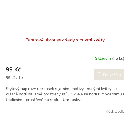
Papírový ubrousek šedý s bílými květy
Skladem
(>5 ks)
99 Kč
Do košíku
Měrná
99 Kč / 1 ks
cena:
Stylový papírový ubrousek s jarními motivy , malými kvítky se
krásně hodí na jarně prostřený stůl. Skvěle se hodí k modernímu i
tradičnímu prostřenému stolu. Ubrousky...
Kód:
3586