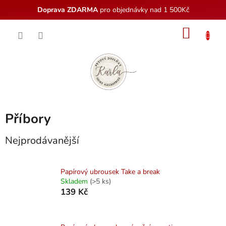
Doprava ZDARMA
pro objednávky nad 1 500Kč
Přejít
NÁKU
na
obsah
KOŠÍK
Příbory
Nejprodávanější
Papírový ubrousek Take a break
Skladem
(>5 ks)
139 Kč