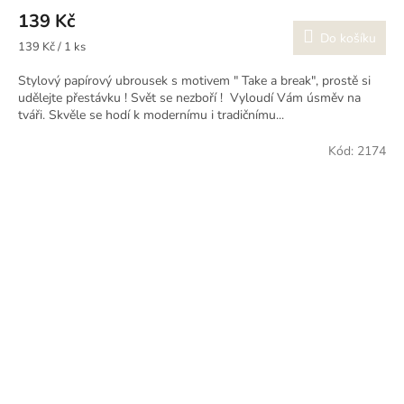
139 Kč
Do košíku
Měrná
139 Kč / 1 ks
cena:
Stylový papírový ubrousek s motivem " Take a break", prostě si
udělejte přestávku ! Svět se nezboří ! Vyloudí Vám úsměv na
tváři. Skvěle se hodí k modernímu i tradičnímu...
Kód:
2174