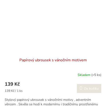
Papírový ubrousek s vánočním motivem
Skladem
(>5 ks)
139 Kč
Do košíku
Měrná
139 Kč / 1 ks
cena:
Stylový papírový ubrousek s vánočními motivy , adventním
věncem . Skvěle se hodí k modernímu i tradičnímu prostřenému