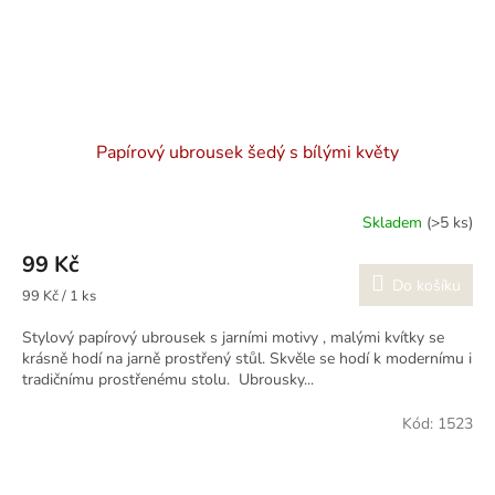
Papírový ubrousek šedý s bílými květy
Skladem
(>5 ks)
99 Kč
Do košíku
Měrná
99 Kč / 1 ks
cena:
Stylový papírový ubrousek s jarními motivy , malými kvítky se
krásně hodí na jarně prostřený stůl. Skvěle se hodí k modernímu i
tradičnímu prostřenému stolu. Ubrousky...
Kód:
1523