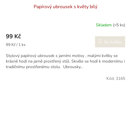
Papírový ubrousek s květy bílý
Skladem
(>5 ks)
99 Kč
Do košíku
Měrná
99 Kč / 1 ks
cena:
Stylový papírový ubrousek s jarními motivy , malými kvítky se
krásně hodí na jarně prostřený stůl. Skvěle se hodí k modernímu i
tradičnímu prostřenému stolu. Ubrousky...
Kód:
3165