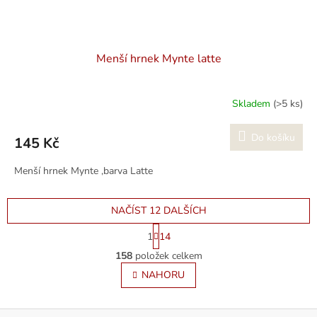
Menší hrnek Mynte latte
Skladem
(>5 ks)
Do košíku
145 Kč
Menší hrnek Mynte ,barva Latte
NAČÍST 12 DALŠÍCH
S
1
14
t
O
r
158
položek celkem
v
á
l
NAHORU
n
á
k
o
d
v
Z
a