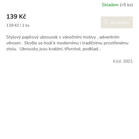
Skladem
(>5 ks)
139 Kč
Do košíku
Měrná
139 Kč / 1 ks
cena:
Stylový papírový ubrousek s vánočními motivy , adventním
věncem . Skvěle se hodí k modernímu i tradičnímu prostřenému
stolu. Ubrousky jsou kvalitní, třívrstvé, podklad...
Kód:
3801