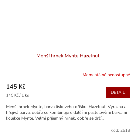
Menší hrnek Mynte Hazelnut
Momentálně nedostupné
145 Kč
DETAIL
Měrná
145 Kč / 1 ks
cena:
Menší hrnek Mynte, barva lískového oříšku, Hazelnut. Výrazná a
hřejivá barva, dobře se kombinuje s dalšími pastelovými barvami
kolekce Mynte. Velmi příjemný hrnek, dobře se drží...
Kód:
2518