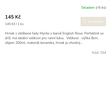
Skladem
(>5 ks)
145 Kč
Do košíku
Měrná
145 Kč / 1 ks
cena:
Hrnek z oblíbené řady Mynte v barvě English Rose. Perfektně se
drží, má ideální velikost pro ranní kávu. Velikost : výška 8cm,
objem 200ml, materiál keramika, hrnek je vhodný...
Kód:
154