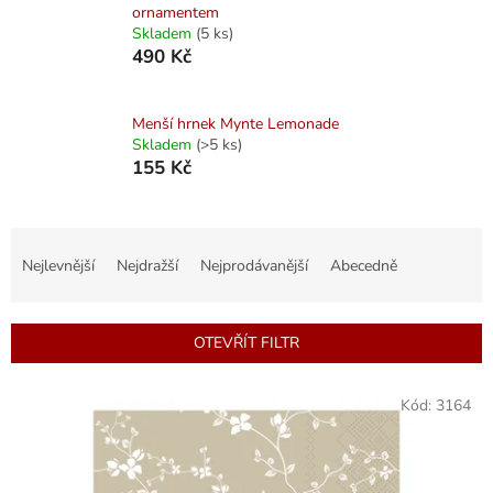
ornamentem
Skladem
(5 ks)
490 Kč
Menší hrnek Mynte Lemonade
Skladem
(>5 ks)
155 Kč
Ř
a
Nejlevnější
Nejdražší
Nejprodávanější
Abecedně
z
e
n
OTEVŘÍT FILTR
í
p
V
r
Kód:
3164
ý
o
p
d
i
u
s