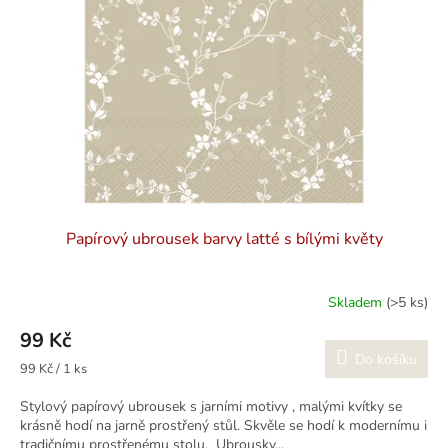
k
p
t
r
ů
o
d
u
k
t
ů
Papírový ubrousek barvy latté s bílými květy
Skladem
(>5 ks)
99 Kč
Do košíku
Měrná
99 Kč / 1 ks
cena:
Stylový papírový ubrousek s jarními motivy , malými kvítky se
krásně hodí na jarně prostřený stůl. Skvěle se hodí k modernímu i
tradičnímu prostřenému stolu. Ubrousky...