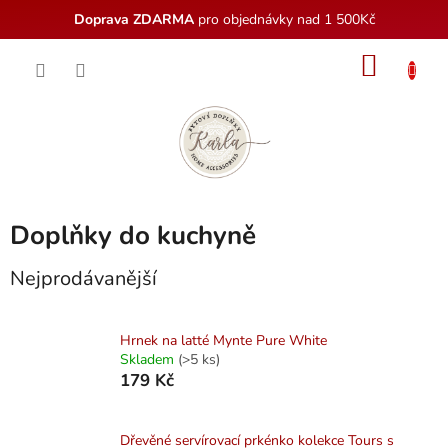
Doprava ZDARMA
pro objednávky nad 1 500Kč
Přejít
NÁKU
na
obsah
KOŠÍK
Doplňky do kuchyně
Nejprodávanější
Hrnek na latté Mynte Pure White
Skladem
(>5 ks)
179 Kč
Dřevěné servírovací prkénko kolekce Tours s