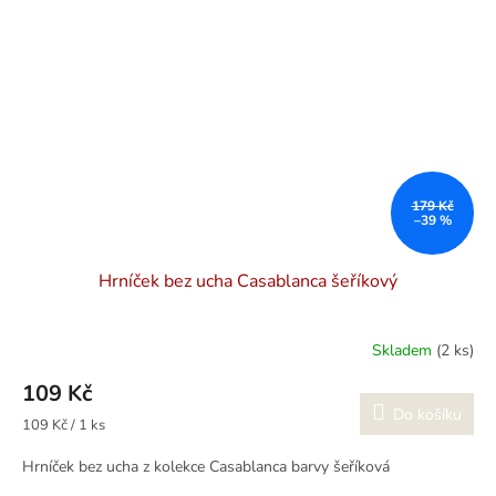
179 Kč
–39 %
Hrníček bez ucha Casablanca šeříkový
Skladem
(2 ks)
109 Kč
Do košíku
Měrná
109 Kč / 1 ks
cena:
Hrníček bez ucha z kolekce Casablanca barvy šeříková