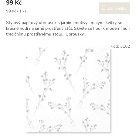
99 Kč
Do košíku
Měrná
99 Kč / 1 ks
cena:
Stylový papírový ubrousek s jarními motivy , malými kvítky se
krásně hodí na jarně prostřený stůl. Skvěle se hodí k modernímu i
tradičnímu prostřenému stolu. Ubrousky...
Kód:
3162