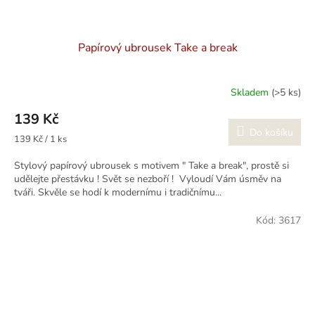
Papírový ubrousek Take a break
Skladem
(>5 ks)
139 Kč
Do košíku
Měrná
139 Kč / 1 ks
cena:
Stylový papírový ubrousek s motivem " Take a break", prostě si
udělejte přestávku ! Svět se nezboří ! Vyloudí Vám úsměv na
tváři. Skvěle se hodí k modernímu i tradičnímu...
Kód:
3617