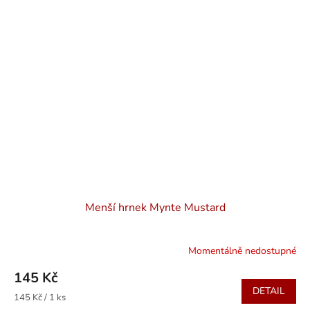
Menší hrnek Mynte Mustard
Momentálně nedostupné
145 Kč
DETAIL
Měrná
145 Kč / 1 ks
cena: