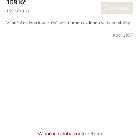
159 Kč
Do košíku
Měrná
159 Kč / 1 ks
cena:
Vánoční ozdoba koule, čirá se stříbrnou ozdobou ve tvaru vločky.
Kód:
1997
Vánoční ozdoba koule zelená