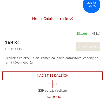
239 Kč
–29 %
Hrnek Calais antracitový
Skladem
(>5 ks)
169 Kč
Do košíku
Měrná
169 Kč / 1 ks
cena:
Hrníček z kolekce Calais, kamenina, barva antracitová, vhodný na
ranní kávu, nebo čaj
NAČÍST 12 DALŠÍCH
S
1
20
t
O
r
239
položek celkem
v
á
l
NAHORU
n
á
k