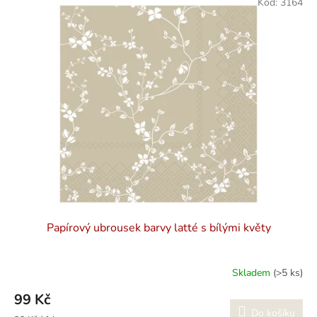
Kód:
3164
ý
í
p
p
i
r
s
o
p
d
r
u
o
k
d
t
u
ů
k
t
ů
Papírový ubrousek barvy latté s bílými květy
Skladem
(>5 ks)
99 Kč
Do košíku