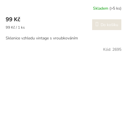
Skladem
(>5 ks)
99 Kč
Do košíku
Měrná
99 Kč / 1 ks
cena:
Sklenice vzhledu vintage s vroubkováním
Kód:
2695