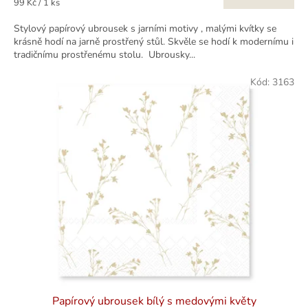
Měrná
99 Kč / 1 ks
cena:
Stylový papírový ubrousek s jarními motivy , malými kvítky se
krásně hodí na jarně prostřený stůl. Skvěle se hodí k modernímu i
tradičnímu prostřenému stolu. Ubrousky...
Kód:
3163
Papírový ubrousek bílý s medovými květy