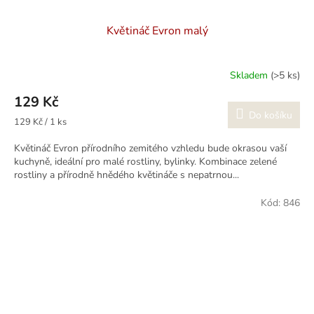
Květináč Evron malý
Skladem
(>5 ks)
129 Kč
Do košíku
Měrná
129 Kč / 1 ks
cena:
Květináč Evron přírodního zemitého vzhledu bude okrasou vaší
kuchyně, ideální pro malé rostliny, bylinky. Kombinace zelené
rostliny a přírodně hnědého květináče s nepatrnou...
Kód:
846