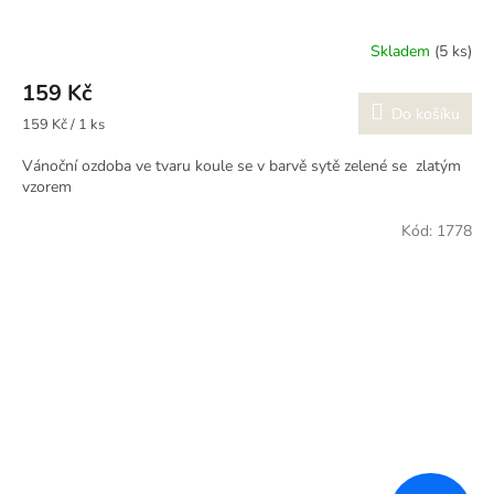
Skladem
(5 ks)
159 Kč
Do košíku
Měrná
159 Kč / 1 ks
cena:
Vánoční ozdoba ve tvaru koule se v barvě sytě zelené se zlatým
vzorem
Kód:
1778