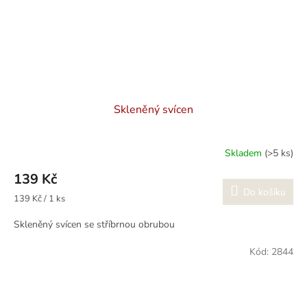
Skleněný svícen
Skladem
(>5 ks)
139 Kč
Do košíku
Měrná
139 Kč / 1 ks
cena:
Skleněný svícen se stříbrnou obrubou
Kód:
2844