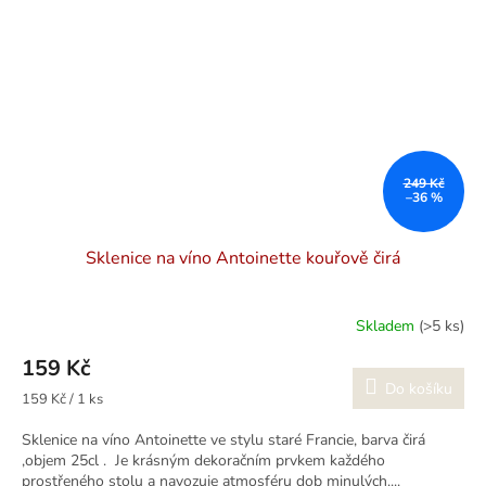
249 Kč
–36 %
Sklenice na víno Antoinette kouřově čirá
Skladem
(>5 ks)
159 Kč
Do košíku
Měrná
159 Kč / 1 ks
cena:
Sklenice na víno Antoinette ve stylu staré Francie, barva čirá
,objem 25cl . Je krásným dekoračním prvkem každého
prostřeného stolu a navozuje atmosféru dob minulých....