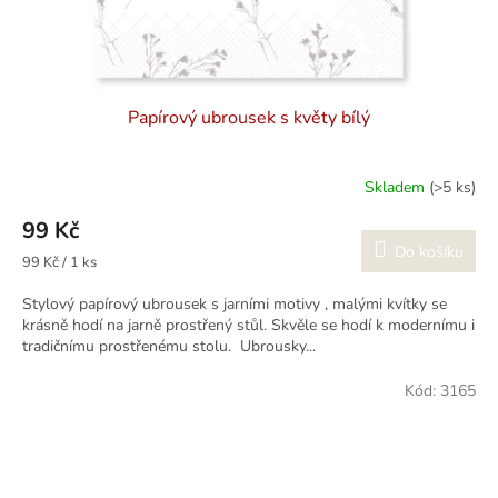
Papírový ubrousek s květy bílý
Skladem
(>5 ks)
99 Kč
Do košíku
Měrná
99 Kč / 1 ks
cena:
Stylový papírový ubrousek s jarními motivy , malými kvítky se
krásně hodí na jarně prostřený stůl. Skvěle se hodí k modernímu i
tradičnímu prostřenému stolu. Ubrousky...
Kód:
3165