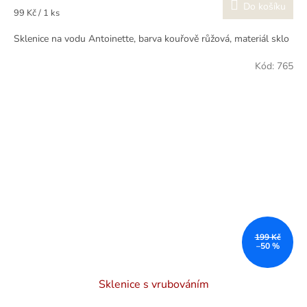
Do košíku
Měrná
99 Kč / 1 ks
cena:
Sklenice na vodu Antoinette, barva kouřově růžová, materiál sklo
Kód:
765
199 Kč
–50 %
Sklenice s vrubováním