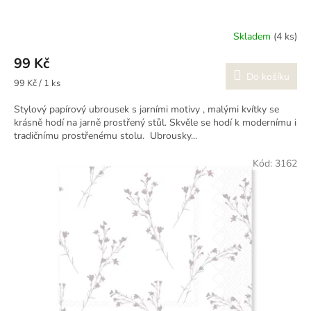
Skladem
(4 ks)
99 Kč
Do košíku
Měrná
99 Kč / 1 ks
cena:
Stylový papírový ubrousek s jarními motivy , malými kvítky se
krásně hodí na jarně prostřený stůl. Skvěle se hodí k modernímu i
tradičnímu prostřenému stolu. Ubrousky...
Kód:
3162