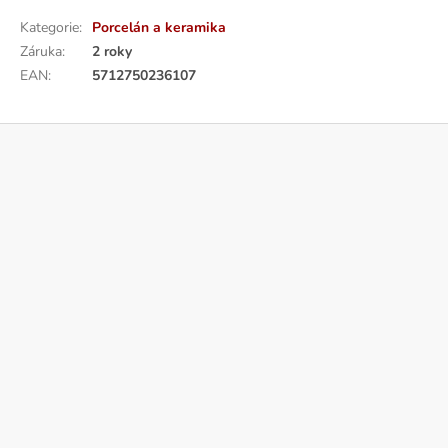
Kategorie
:
Porcelán a keramika
Záruka
:
2 roky
EAN
:
5712750236107
Z
á
p
a
t
í