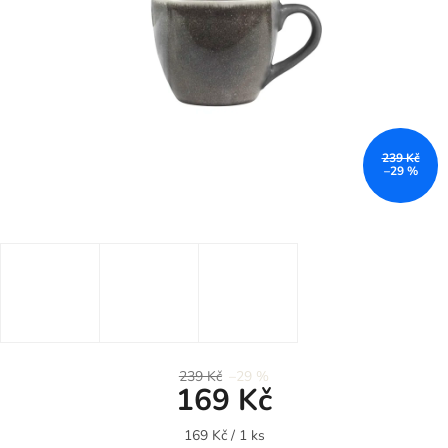
239 Kč
–29 %
239 Kč
–29 %
169 Kč
Měrná
169 Kč / 1 ks