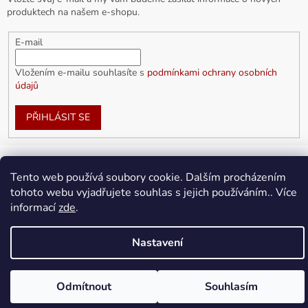
produktech na našem e-shopu.
E-mail
Vložením e-mailu souhlasíte s
podmínkami ochrany osobních
údajů
PŘIHLÁSIT SE
Tento web používá soubory cookie. Dalším procházením
Vytvořil Shoptet
tohoto webu vyjadřujete souhlas s jejich používáním.. Více
informací
zde
.
Copyright 2026
doplnkykarla.cz
. Všechna práva vyhrazena.
Upravit nastavení cookies
Nastavení
Odmítnout
Souhlasím
Doprava ZDARMA pro objednávky nad 1 500Kč