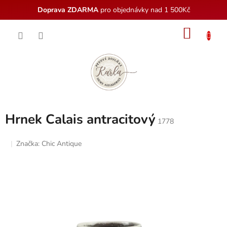
Doprava ZDARMA
pro objednávky nad 1 500Kč
Přejít
NÁKU
na
obsah
KOŠÍK
Hrnek Calais antracitový
1778
Značka:
Chic Antique