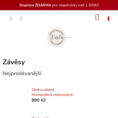
Doprava ZDARMA
pro objednávky nad 1 500Kč
Přejít
NÁKU
na
obsah
KOŠÍK
Závěsy
Nejprodávanější
Závěsy zelené
Momentálně nedostupné
890 Kč