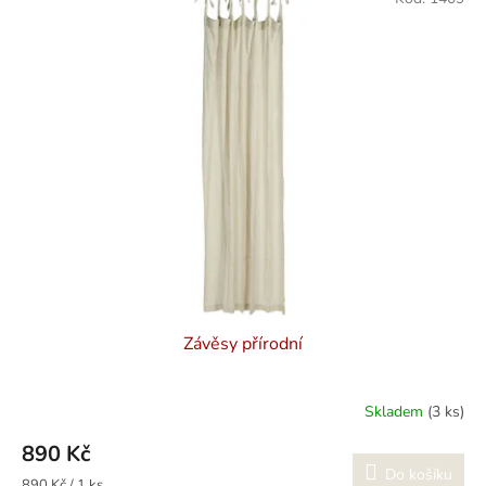
Závěsy přírodní
Skladem
(3 ks)
890 Kč
Do košíku
Měrná
890 Kč / 1 ks