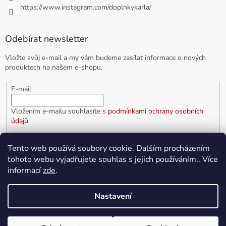
https://www.instagram.com/doplnkykarla/
Odebírat newsletter
Vložte svůj e-mail a my vám budeme zasílat informace o nových
produktech na našem e-shopu.
E-mail
Vložením e-mailu souhlasíte s
podmínkami ochrany osobních
údajů
PŘIHLÁSIT SE
Tento web používá soubory cookie. Dalším procházením
tohoto webu vyjadřujete souhlas s jejich používáním.. Více
informací
zde
.
Vytvořil Shoptet
Nastavení
Copyright 2026
doplnkykarla.cz
. Všechna práva vyhrazena.