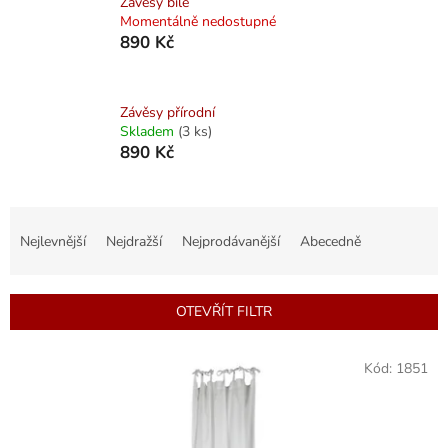
Závěsy bílé
Momentálně nedostupné
890 Kč
Závěsy přírodní
Skladem
(3 ks)
890 Kč
Ř
a
Nejlevnější
Nejdražší
Nejprodávanější
Abecedně
z
e
n
OTEVŘÍT FILTR
í
p
V
r
Kód:
1851
ý
o
p
d
i
u
s