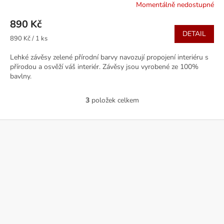
Momentálně nedostupné
890 Kč
DETAIL
Měrná
890 Kč / 1 ks
cena:
Lehké závěsy zelené přírodní barvy navozují propojení interiéru s
přírodou a osvěží váš interiér. Závěsy jsou vyrobené ze 100%
bavlny.
3
položek celkem
O
v
l
Z
á
á
d
p
a
a
c
t
í
í
p
r
v
k
y