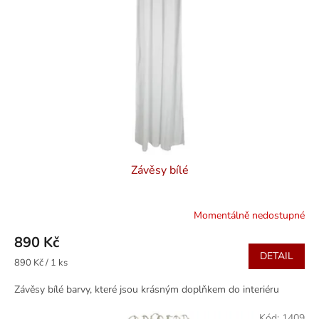
k
p
t
r
ů
o
d
u
k
t
ů
Závěsy bílé
Momentálně nedostupné
890 Kč
DETAIL
Měrná
890 Kč / 1 ks
cena:
Závěsy bílé barvy, které jsou krásným doplňkem do interiéru
Kód:
1409