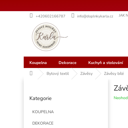
Přejít
JAK 
+420602166787
info@doplnkykarla.cz
na
obsah
Koupelna
Dekorace
Kuchyň a stolování
Domů
Bytový textil
Závěsy
Závěsy bílé
P
Závě
o
Přeskočit
s
Kategorie
Průměr
Neohod
kategorie
t
hodnoce
r
produkt
KOUPELNA
a
je
n
0,0
DEKORACE
z
n