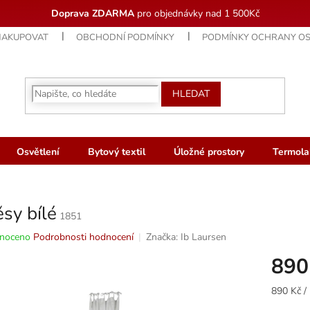
Doprava ZDARMA
pro objednávky nad 1 500Kč
NAKUPOVAT
OBCHODNÍ PODMÍNKY
PODMÍNKY OCHRANY OS
HLEDAT
Osvětlení
Bytový textil
Úložné prostory
Termola
sy bílé
1851
né
noceno
Podrobnosti hodnocení
Značka:
Ib Laursen
ní
890
u
Měrná
890 Kč / 
cena: