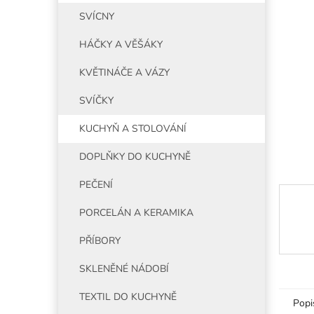
5
í
SVÍCNY
hvězdiče
p
a
HÁČKY A VĚŠÁKY
n
e
KVĚTINÁČE A VÁZY
l
SVÍČKY
KUCHYŇ A STOLOVÁNÍ
DOPLŇKY DO KUCHYNĚ
PEČENÍ
PORCELÁN A KERAMIKA
PŘÍBORY
SKLENĚNÉ NÁDOBÍ
TEXTIL DO KUCHYNĚ
Popi