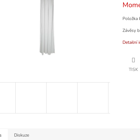
Mome
k.
Položka 
Závěsy b
Detailní 
TISK
s
Diskuze