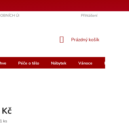
OBNÍCH ÚDAJŮ
KONTAKTY
HODNOCENÍ OBCHODU
Přihlášení
NÁKUPNÍ
Prázdný košík
KOŠÍK
hve
Péče o tělo
Nábytek
Vánoce
Dárkový pou
 Kč
1 ks