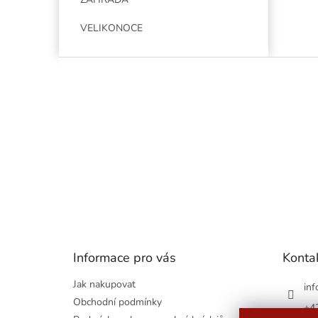
VELIKONOCE
Z
á
p
a
t
í
Informace pro vás
Konta
Jak nakupovat
inf
Obchodní podmínky
+4