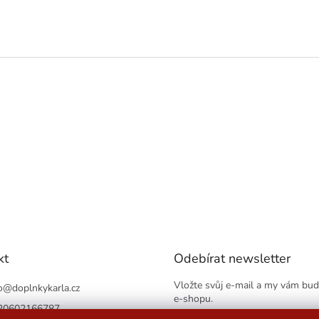
kt
Odebírat newsletter
Vložte svůj e-mail a my vám bu
o
@
doplnkykarla.cz
e-shopu.
20602166787