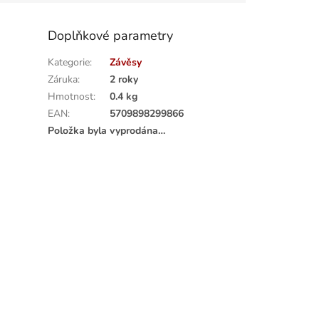
Doplňkové parametry
Kategorie
:
Závěsy
Záruka
:
2 roky
Hmotnost
:
0.4 kg
EAN
:
5709898299866
Položka byla vyprodána…