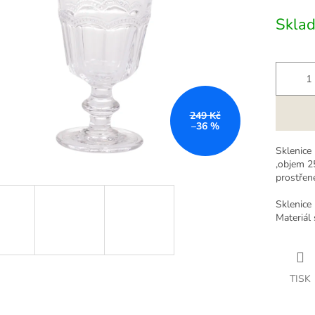
cena:
k.
Skla
249 Kč
–36 %
Sklenice 
,objem 2
prostřen
Sklenice 
Materiál
TISK