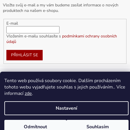
Vložte svůj e-mail a my vám budeme zasílat informace o nových
produktech na našem e-shopu.
E-mail
Vložením e-mailu souhlasíte s
podmínkami ochrany osobních
údajů
PŘIHLÁSIT SE
Tento web používá soubory cookie. Dalším procházením
Vytvořil Shoptet
tohoto webu vyjadřujete souhlas s jejich používáním.. Více
informací
zde
.
Copyright 2026
doplnkykarla.cz
. Všechna práva vyhrazena.
Upravit nastavení cookies
Nastavení
Odmítnout
Souhlasím