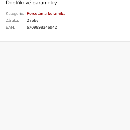
Doplňkové parametry
Kategorie
:
Porcelán a keramika
Záruka
:
2 roky
EAN
:
5709898346942
Z
á
p
a
t
í