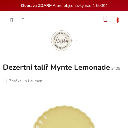
Doprava ZDARMA
pro objednávky nad 1 500Kč
Přejít
NÁKU
na
obsah
KOŠÍK
Dezertní talíř Mynte Lemonade
3409
Značka:
Ib Laursen