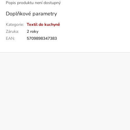
Popis produktu není dostupný
Doplňkové parametry
Kategorie
:
Textil do kuchyně
Záruka
:
2 roky
EAN
:
5709898347383
Z
á
p
a
t
í