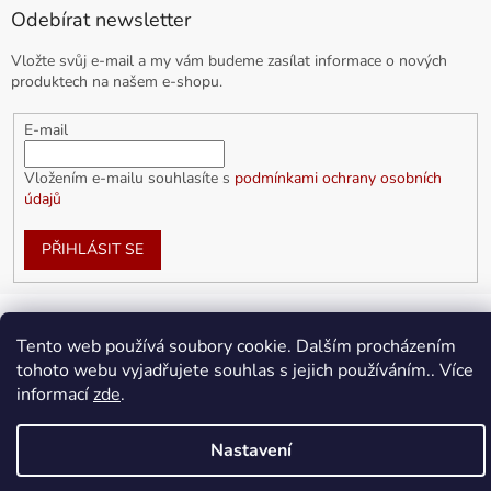
Odebírat newsletter
Vložte svůj e-mail a my vám budeme zasílat informace o nových
produktech na našem e-shopu.
E-mail
Vložením e-mailu souhlasíte s
podmínkami ochrany osobních
údajů
PŘIHLÁSIT SE
Tento web používá soubory cookie. Dalším procházením
Vytvořil Shoptet
tohoto webu vyjadřujete souhlas s jejich používáním.. Více
informací
zde
.
Copyright 2026
doplnkykarla.cz
. Všechna práva vyhrazena.
Upravit nastavení cookies
Nastavení