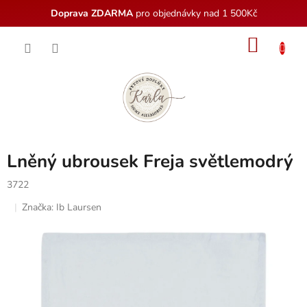
Doprava ZDARMA
pro objednávky nad 1 500Kč
Přejít
NÁKU
na
obsah
KOŠÍK
Lněný ubrousek Freja světlemodrý
3722
Značka:
Ib Laursen