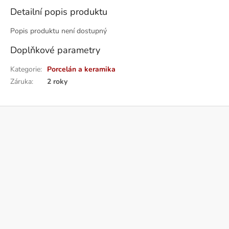
Detailní popis produktu
Popis produktu není dostupný
Doplňkové parametry
Kategorie
:
Porcelán a keramika
Záruka
:
2 roky
Z
á
p
a
t
í