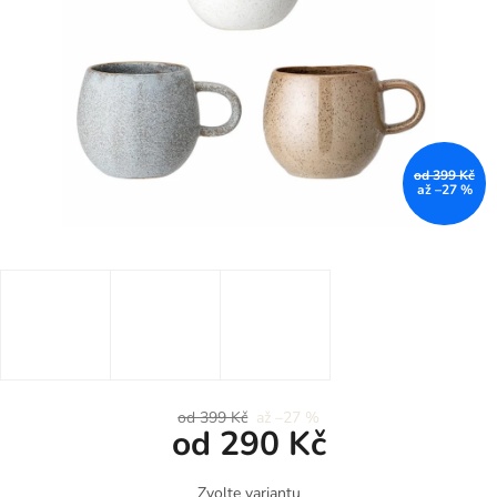
od 399 Kč
až –27 %
od 399 Kč
až –27 %
od
290 Kč
Měrná
Zvolte variantu