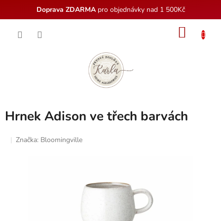
Doprava ZDARMA
pro objednávky nad 1 500Kč
Přejít
NÁKU
na
obsah
KOŠÍK
Hrnek Adison ve třech barvách
Značka:
Bloomingville