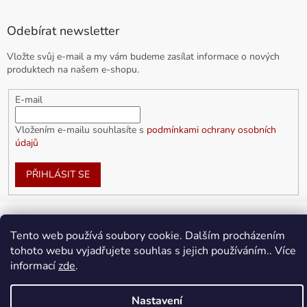
Odebírat newsletter
Vložte svůj e-mail a my vám budeme zasílat informace o nových
produktech na našem e-shopu.
E-mail
Vložením e-mailu souhlasíte s
podmínkami ochrany osobních
údajů
PŘIHLÁSIT SE
Tento web používá soubory cookie. Dalším procházením
Vytvořil Shoptet
tohoto webu vyjadřujete souhlas s jejich používáním.. Více
informací
zde
.
Copyright 2026
doplnkykarla.cz
. Všechna práva vyhrazena.
Upravit nastavení cookies
Nastavení