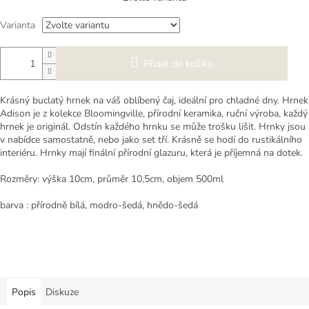
cena:
Varianta
Přidat do košíku
Krásný buclatý hrnek na váš oblíbený čaj, ideální pro chladné dny. Hrnek
Adison je z kolekce Bloomingville, přírodní keramika, ruční výroba, každý
hrnek je originál. Odstín každého hrnku se může trošku lišit. Hrnky jsou
v nabídce samostatně, nebo jako set tří. Krásně se hodí do rustikálního
interiéru. Hrnky mají finální přírodní glazuru, která je příjemná na dotek.
Rozměry: výška 10cm, průměr 10,5cm, objem 500ml
barva : přírodně bílá, modro-šedá, hnědo-šedá
Popis
Diskuze