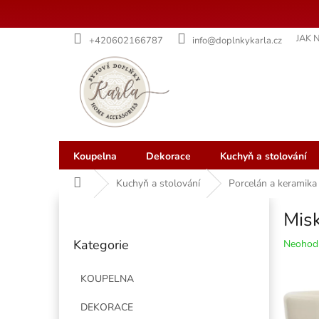
Přejít
JAK 
+420602166787
info@doplnkykarla.cz
na
obsah
Koupelna
Dekorace
Kuchyň a stolování
Domů
Kuchyň a stolování
Porcelán a keramika
P
Mis
o
Přeskočit
s
Kategorie
Průměr
Neohod
kategorie
t
hodnoce
r
produkt
KOUPELNA
a
je
n
0,0
DEKORACE
z
n