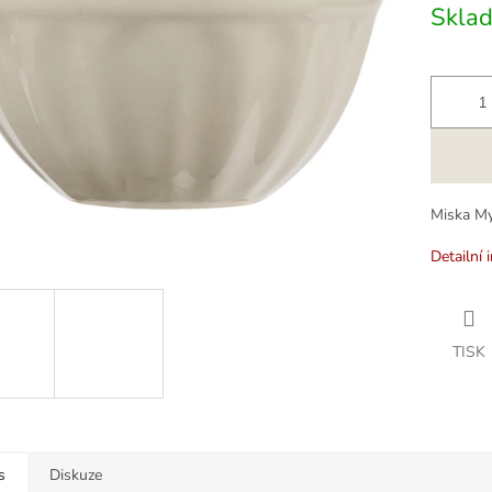
Skla
k.
Miska My
Detailní 
TISK
s
Diskuze