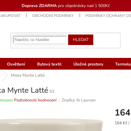
Doprava ZDARMA
pro objednávky nad 1 500Kč
NAKUPOVAT
OBCHODNÍ PODMÍNKY
PODMÍNKY OCHRANY OS
HLEDAT
Osvětlení
Bytový textil
Úložné prostory
Termola
Miska Mynte Latté
ka Mynte Latté
53
né
noceno
Podrobnosti hodnocení
Značka:
Ib Laursen
ní
164
u
Měrná
164 Kč / 
cena: