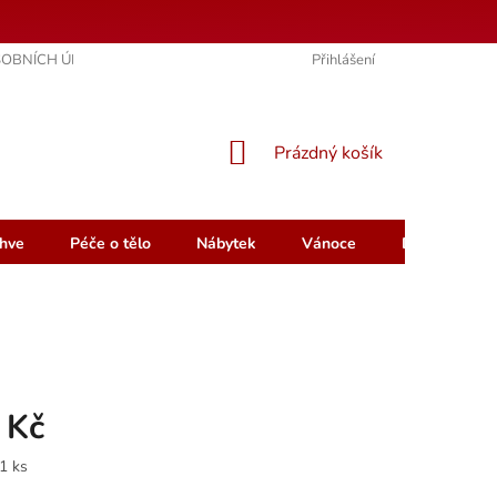
OBNÍCH ÚDAJŮ
KONTAKTY
HODNOCENÍ OBCHODU
Přihlášení
NÁKUPNÍ
Prázdný košík
KOŠÍK
hve
Péče o tělo
Nábytek
Vánoce
Dárkový pou
 Kč
1 ks