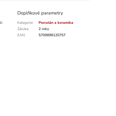
Doplňkové parametry
l:
Kategorie
:
Porcelán a keramika
Záruka
:
2 roky
EAN
:
5709898120757