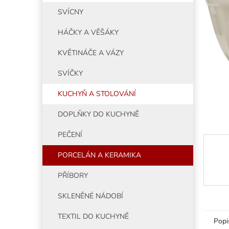
5
í
SVÍCNY
hvězdiče
p
a
HÁČKY A VĚŠÁKY
n
e
KVĚTINÁČE A VÁZY
l
SVÍČKY
KUCHYŇ A STOLOVÁNÍ
DOPLŇKY DO KUCHYNĚ
PEČENÍ
PORCELÁN A KERAMIKA
PŘÍBORY
SKLENĚNÉ NÁDOBÍ
TEXTIL DO KUCHYNĚ
Popi