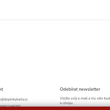
kt
Odebírat newsletter
Vložte svůj e-mail a my vám bu
o
@
doplnkykarla.cz
e-shopu.
20602166787