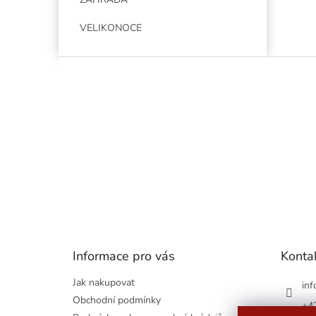
VELIKONOCE
Z
á
p
a
t
í
Informace pro vás
Konta
Jak nakupovat
inf
Obchodní podmínky
+4