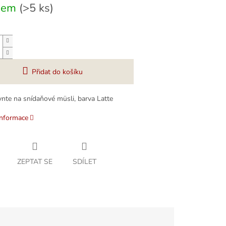
dem
(>5 ks)
Přidat do košíku
nte na snídaňové müsli, barva Latte
informace
ZEPTAT SE
SDÍLET