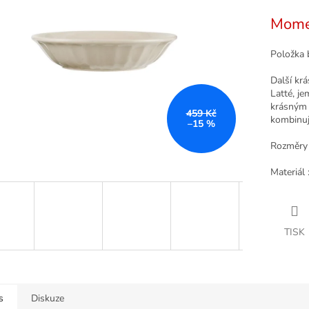
cena:
k.
Mome
Položka 
Další kr
Latté, j
krásným 
459 Kč
kombinuj
–15 %
Rozměry 
Materiál
TISK
s
Diskuze