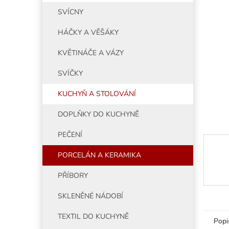
5
í
SVÍCNY
hvězdiče
p
a
HÁČKY A VĚŠÁKY
n
e
KVĚTINÁČE A VÁZY
l
SVÍČKY
KUCHYŇ A STOLOVÁNÍ
DOPLŇKY DO KUCHYNĚ
PEČENÍ
PORCELÁN A KERAMIKA
PŘÍBORY
SKLENĚNÉ NÁDOBÍ
TEXTIL DO KUCHYNĚ
Popi