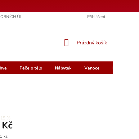
OBNÍCH ÚDAJŮ
KONTAKTY
HODNOCENÍ OBCHODU
Přihlášení
NÁKUPNÍ
Prázdný košík
KOŠÍK
hve
Péče o tělo
Nábytek
Vánoce
Dárkový pou
–15 %
 Kč
1 ks