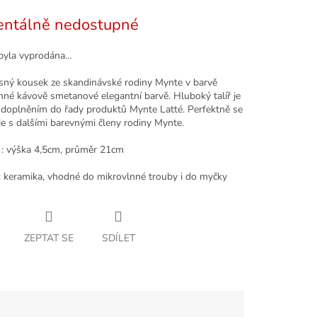
ntálně nedostupné
byla vyprodána…
ásný kousek ze skandinávské rodiny Mynte v barvě
emné kávově smetanové elegantní barvě. Hluboký talíř je
doplněním do řady produktů Mynte Latté. Perfektně se
e s dalšími barevnými členy rodiny Mynte.
: výška 4,5cm, průměr 21cm
 : keramika, vhodné do mikrovlnné trouby i do myčky
ZEPTAT SE
SDÍLET