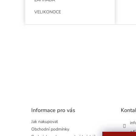
VELIKONOCE
Z
á
p
a
t
í
Informace pro vás
Konta
Jak nakupovat
inf
Obchodní podmínky
+4