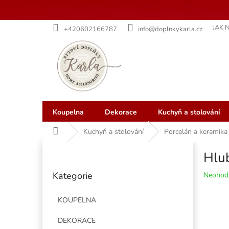
Přejít
JAK 
+420602166787
info@doplnkykarla.cz
na
obsah
Koupelna
Dekorace
Kuchyň a stolování
Domů
Kuchyň a stolování
Porcelán a keramika
P
Hlub
o
Přeskočit
s
Kategorie
Průměr
Neohod
kategorie
t
hodnoce
r
produkt
KOUPELNA
a
je
n
0,0
DEKORACE
z
n