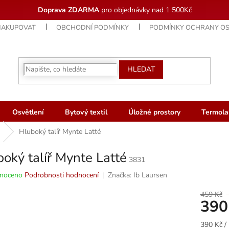
Doprava ZDARMA
pro objednávky nad 1 500Kč
NAKUPOVAT
OBCHODNÍ PODMÍNKY
PODMÍNKY OCHRANY OS
HLEDAT
Osvětlení
Bytový textil
Úložné prostory
Termola
Hluboký talíř Mynte Latté
oký talíř Mynte Latté
3831
né
noceno
Podrobnosti hodnocení
Značka:
Ib Laursen
ní
u
459 Kč
390
Měrná
390 Kč / 