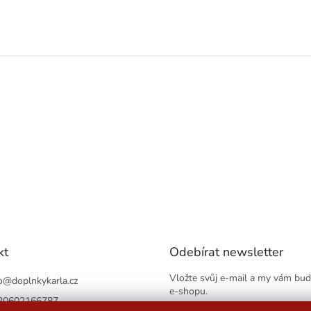
kt
Odebírat newsletter
Vložte svůj e-mail a my vám bu
o
@
doplnkykarla.cz
e-shopu.
20602166787