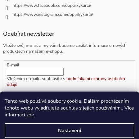
https://www.facebook.com/doplnkykarla/
https://www.instagram.com/doplnkykarla/
Odebírat newsletter
Vložte svůj e-mail a my vám budeme zasílat informace o nových
produktech na našem e-shopu.
E-mail
Vložením e-mailu souhlasíte s
podmínkami ochrany osobních
údajů
PŘIHLÁSIT SE
Tento web používá soubory cookie. Dalším procházením
tohoto webu vyjadřujete souhlas s jejich používáním.. Více
informací
zde
.
Vytvořil Shoptet
Nastavení