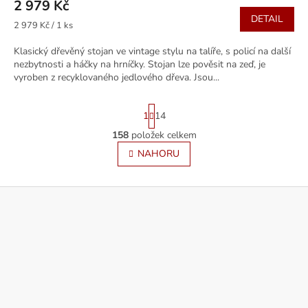
2 979 Kč
DETAIL
Měrná
2 979 Kč / 1 ks
cena:
Klasický dřevěný stojan ve vintage stylu na talíře, s policí na další
nezbytnosti a háčky na hrníčky. Stojan lze pověsit na zeď, je
vyroben z recyklovaného jedlového dřeva. Jsou...
S
1
14
t
r
158
položek celkem
O
á
v
NAHORU
n
l
k
á
o
v
Z
d
á
a
á
n
c
p
í
í
a
p
t
r
í
v
k
y