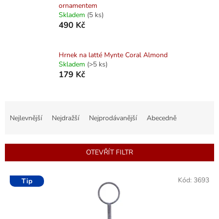
ornamentem
Skladem
(5 ks)
490 Kč
Hrnek na latté Mynte Coral Almond
Skladem
(>5 ks)
179 Kč
Ř
a
Nejlevnější
Nejdražší
Nejprodávanější
Abecedně
z
e
n
OTEVŘÍT FILTR
í
p
V
r
Kód:
3693
Tip
ý
o
p
d
i
u
s