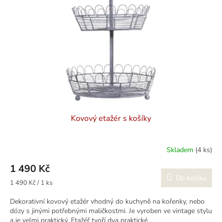
k
p
t
r
ů
o
d
u
k
t
ů
Kovový etažér s košíky
Skladem
(4 ks)
1 490 Kč
Do košíku
Měrná
1 490 Kč / 1 ks
cena:
Dekorativní kovový etažér vhodný do kuchyně na kořenky, nebo
dózy s jinými potřebnými maličkostmi. Je vyroben ve vintage stylu
a je velmi praktický. Etažéř tvoří dva praktické...