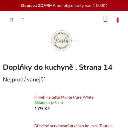
Doprava ZDARMA
pro objednávky nad 1 500Kč
Přejít
NÁKU
na
obsah
KOŠÍK
Doplňky do kuchyně
, Strana 14
Nejprodávanější
Hrnek na latté Mynte Pure White
Skladem
(>5 ks)
179 Kč
Dřevěné servírovací prkénko kolekce Tours s