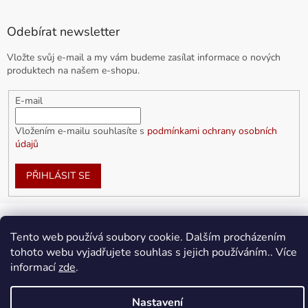
Odebírat newsletter
Vložte svůj e-mail a my vám budeme zasílat informace o nových
produktech na našem e-shopu.
E-mail
Vložením e-mailu souhlasíte s
podmínkami ochrany osobních
údajů
PŘIHLÁSIT SE
Tento web používá soubory cookie. Dalším procházením
Vytvořil Shoptet
tohoto webu vyjadřujete souhlas s jejich používáním.. Více
informací
zde
.
Copyright 2026
doplnkykarla.cz
. Všechna práva vyhrazena.
Upravit nastavení cookies
Nastavení