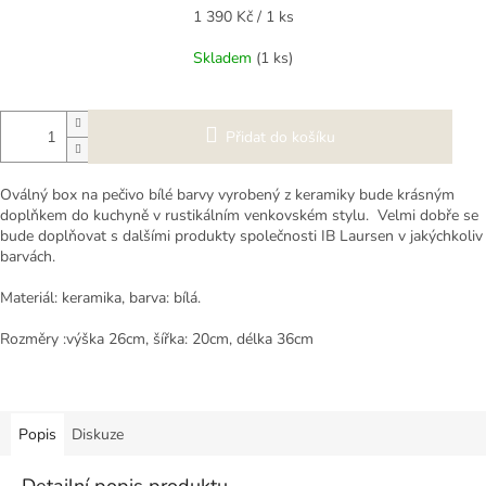
Měrná
1 390 Kč / 1 ks
cena:
Skladem
(1 ks)
Přidat do košíku
Oválný box na pečivo bílé barvy vyrobený z keramiky bude krásným
doplňkem do kuchyně v rustikálním venkovském stylu. Velmi dobře se
bude doplňovat s dalšími produkty společnosti IB Laursen v jakýchkoliv
barvách.
Materiál: keramika, barva: bílá.
Rozměry :výška 26cm, šířka: 20cm, délka 36cm
Popis
Diskuze