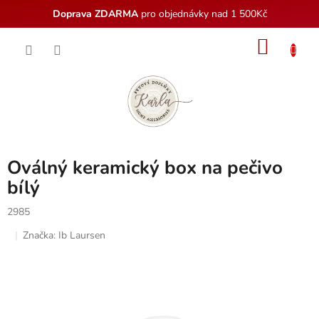
Doprava ZDARMA
pro objednávky nad 1 500Kč
Přejít
NÁKU
na
obsah
KOŠÍK
Oválný keramický box na pečivo
bílý
2985
Značka:
Ib Laursen