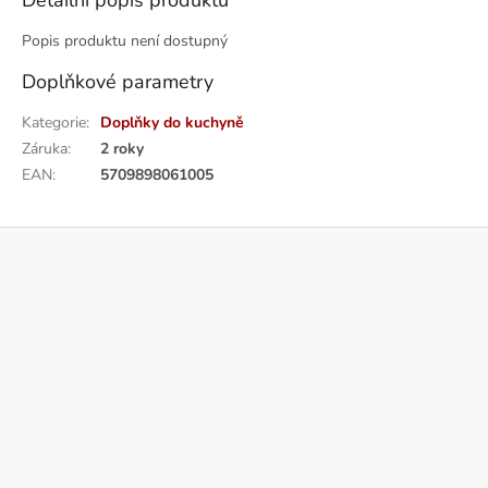
Detailní popis produktu
Popis produktu není dostupný
Doplňkové parametry
Kategorie
:
Doplňky do kuchyně
Záruka
:
2 roky
EAN
:
5709898061005
Z
á
p
a
t
í