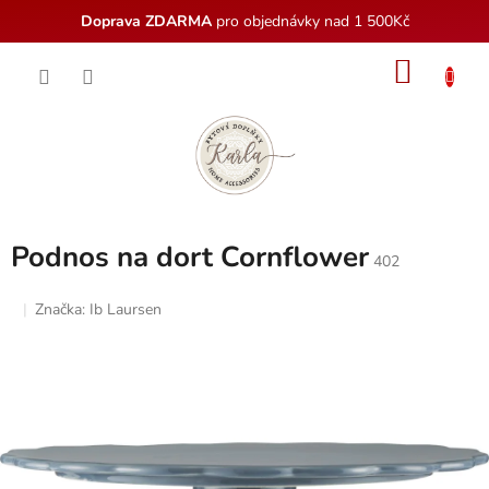
Doprava ZDARMA
pro objednávky nad 1 500Kč
Přejít
NÁKU
na
obsah
KOŠÍK
Podnos na dort Cornflower
402
Značka:
Ib Laursen