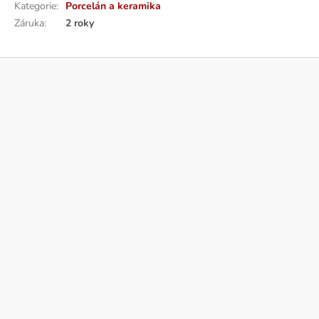
Kategorie
:
Porcelán a keramika
Záruka
:
2 roky
Z
á
p
a
t
í