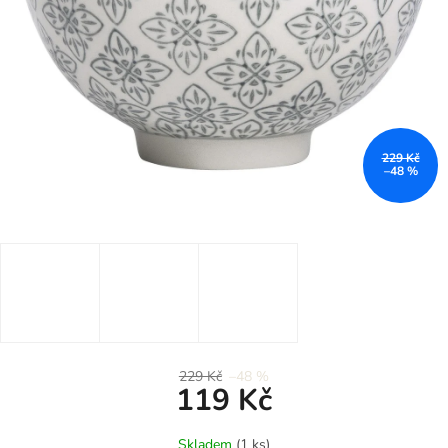
229 Kč
–48 %
229 Kč
–48 %
119 Kč
Měrná
Skladem
(1 ks)