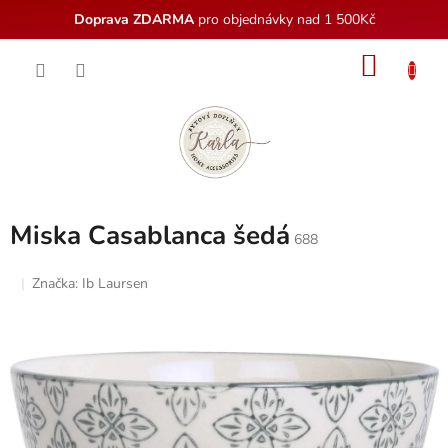
Doprava ZDARMA
pro objednávky nad 1 500Kč
Přejít
NÁKU
na
obsah
KOŠÍK
Miska Casablanca šedá
688
Značka:
Ib Laursen