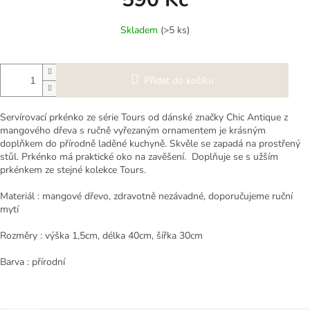
Měrná
Skladem
(>5 ks)
cena:
Přidat do košíku
Servírovací prkénko ze série Tours od dánské značky Chic Antique z
mangového dřeva s ručně vyřezaným ornamentem je krásným
doplňkem do přírodně laděné kuchyně. Skvěle se zapadá na prostřený
stůl. Prkénko má praktické oko na zavěšení. Doplňuje se s užším
prkénkem ze stejné kolekce Tours.
Materiál : mangové dřevo, zdravotně nezávadné, doporučujeme ruční
mytí
Rozměry : výška 1,5cm, délka 40cm, šířka 30cm
Barva : přírodní