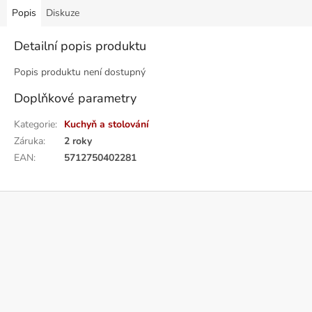
Popis
Diskuze
Detailní popis produktu
Popis produktu není dostupný
Doplňkové parametry
Kategorie
:
Kuchyň a stolování
Záruka
:
2 roky
EAN
:
5712750402281
Z
á
p
a
t
í