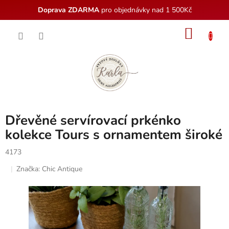
Doprava ZDARMA
pro objednávky nad 1 500Kč
Přejít
NÁKU
na
obsah
KOŠÍK
Dřevěné servírovací prkénko
kolekce Tours s ornamentem široké
4173
Značka:
Chic Antique