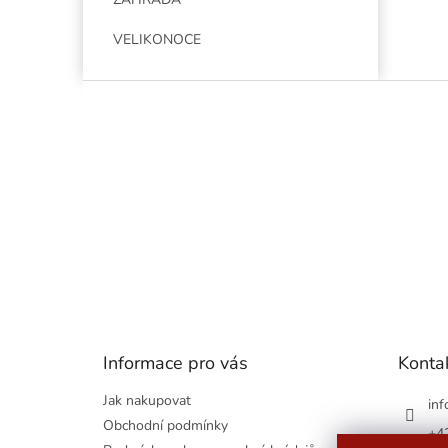
VELIKONOCE
Z
á
p
a
t
í
Informace pro vás
Konta
Jak nakupovat
inf
Obchodní podmínky
+4