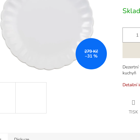
cena:
k.
Skla
279 Kč
–31 %
Dezertní 
kuchyň
Detailní 
TISK
s
Diskuze