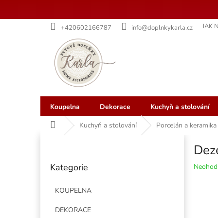
Přejít
JAK 
+420602166787
info@doplnkykarla.cz
na
obsah
Koupelna
Dekorace
Kuchyň a stolování
Domů
Kuchyň a stolování
Porcelán a keramika
P
Deze
o
Přeskočit
s
Kategorie
Průměr
Neohod
kategorie
t
hodnoce
r
produkt
KOUPELNA
a
je
n
0,0
DEKORACE
z
n