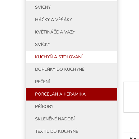
5
í
SVÍCNY
hvězdiče
p
a
HÁČKY A VĚŠÁKY
n
e
KVĚTINÁČE A VÁZY
l
SVÍČKY
KUCHYŇ A STOLOVÁNÍ
DOPLŇKY DO KUCHYNĚ
PEČENÍ
PORCELÁN A KERAMIKA
PŘÍBORY
SKLENĚNÉ NÁDOBÍ
TEXTIL DO KUCHYNĚ
Popi