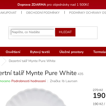
Doprava ZDARMA
pro objednávky nad 1 500Kč
NAKUPOVAT
OBCHODNÍ PODMÍNKY
PODMÍNKY OCHRANY OS
HLEDAT
Osvětlení
Bytový textil
Úložné prostory
Termola
Dezertní talíř Mynte Pure White
rtní talíř Mynte Pure White
435
né
noceno
Podrobnosti hodnocení
Značka:
Ib Laursen
ní
u
279 Kč
190
Měrná
190 Kč / 