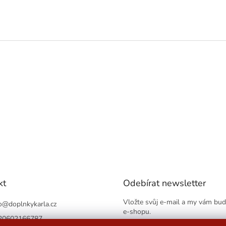
kt
Odebírat newsletter
Vložte svůj e-mail a my vám bu
o
@
doplnkykarla.cz
e-shopu.
20602166787