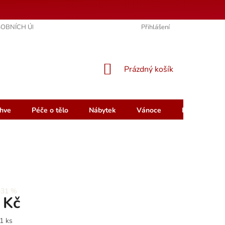
OBNÍCH ÚDAJŮ
KONTAKTY
HODNOCENÍ OBCHODU
Přihlášení
NÁKUPNÍ
Prázdný košík
KOŠÍK
hve
Péče o tělo
Nábytek
Vánoce
Dárkový pou
–31 %
 Kč
1 ks