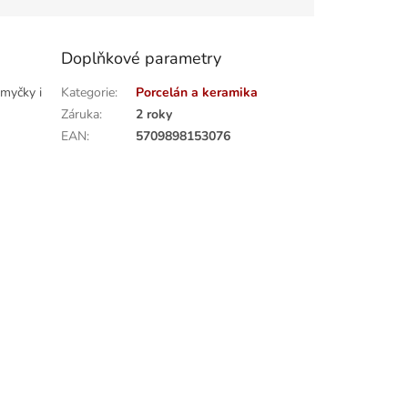
Doplňkové parametry
 myčky i
Kategorie
:
Porcelán a keramika
Záruka
:
2 roky
EAN
:
5709898153076