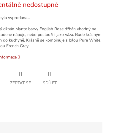
ntálně nedostupné
byla vyprodána…
ý džbán Mynte barvy English Rose džbán vhodný na
studené nápoje, nebo poslouží i jako váza. Bude krásným
 do kuchyně. Krásně se kombinuje s bílou Pure White,
ou French Grey.
informace
ZEPTAT SE
SDÍLET