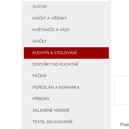
5
í
SVÍCNY
hvězdiče
p
a
HÁČKY A VĚŠÁKY
n
e
KVĚTINÁČE A VÁZY
l
SVÍČKY
KUCHYŇ A STOLOVÁNÍ
DOPLŇKY DO KUCHYNĚ
PEČENÍ
PORCELÁN A KERAMIKA
PŘÍBORY
SKLENĚNÉ NÁDOBÍ
TEXTIL DO KUCHYNĚ
Popi