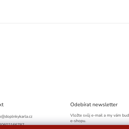
kt
Odebírat newsletter
Vložte svůj e-mail a my vám bu
o
@
doplnkykarla.cz
e-shopu.
20602166787