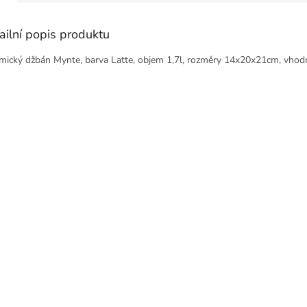
ailní popis produktu
mický džbán Mynte, barva Latte, objem 1,7l, rozměry 14x20x21cm, vhod