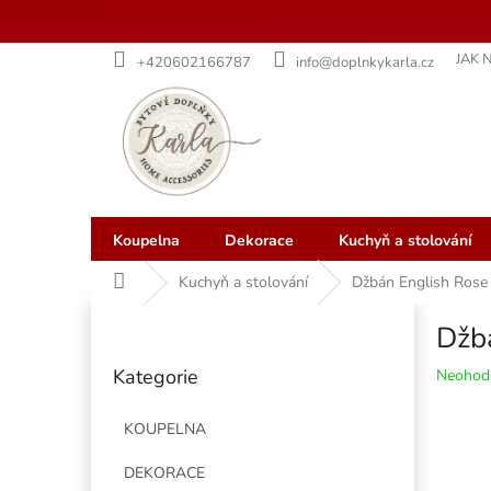
Přejít
JAK 
+420602166787
info@doplnkykarla.cz
na
obsah
Koupelna
Dekorace
Kuchyň a stolování
Domů
Kuchyň a stolování
Džbán English Rose
P
Džb
o
Přeskočit
s
Kategorie
Průměr
Neohod
kategorie
t
hodnoce
r
produkt
KOUPELNA
a
je
n
0,0
DEKORACE
z
n