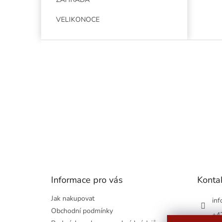
VELIKONOCE
Z
á
p
a
t
í
Informace pro vás
Konta
Jak nakupovat
inf
Obchodní podmínky
+4