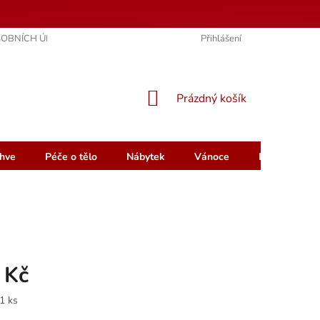
OBNÍCH ÚDAJŮ
KONTAKTY
HODNOCENÍ OBCHODU
Přihlášení
NÁKUPNÍ
Prázdný košík
KOŠÍK
hve
Péče o tělo
Nábytek
Vánoce
Dárkový pou
 Kč
1 ks