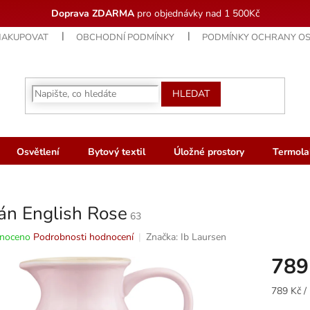
Doprava ZDARMA
pro objednávky nad 1 500Kč
NAKUPOVAT
OBCHODNÍ PODMÍNKY
PODMÍNKY OCHRANY OS
HLEDAT
Osvětlení
Bytový textil
Úložné prostory
Termola
án English Rose
63
né
noceno
Podrobnosti hodnocení
Značka:
Ib Laursen
ní
789
u
Měrná
789 Kč / 
cena: