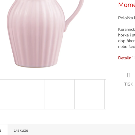
Mome
k.
Položka 
Keramick
horké i 
doplňkem
nebo šed
Detailní 
TISK
s
Diskuze