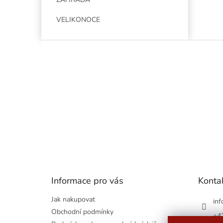
VELIKONOCE
Z
á
p
a
t
í
Informace pro vás
Konta
Jak nakupovat
inf
Obchodní podmínky
+4