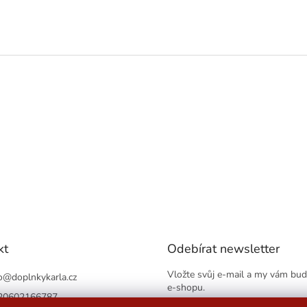
kt
Odebírat newsletter
Vložte svůj e-mail a my vám bu
o
@
doplnkykarla.cz
e-shopu.
20602166787