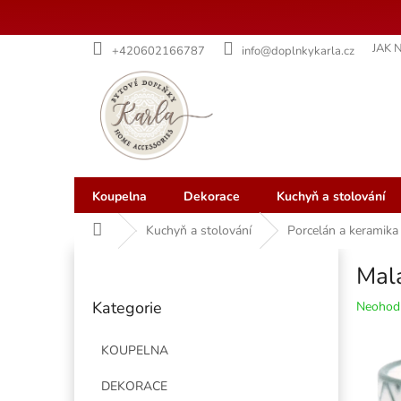
Přejít
JAK 
+420602166787
info@doplnkykarla.cz
na
obsah
Koupelna
Dekorace
Kuchyň a stolování
Domů
Kuchyň a stolování
Porcelán a keramika
P
Mal
o
Přeskočit
s
Kategorie
Průměr
Neohod
kategorie
t
hodnoce
r
produkt
KOUPELNA
a
je
n
0,0
DEKORACE
z
n