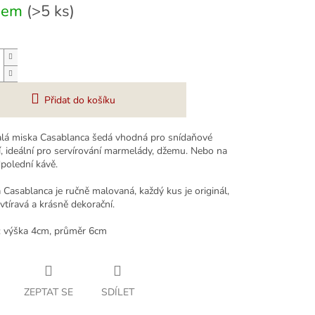
dem
(>5 ks)
Přidat do košíku
lá miska Casablanca šedá vhodná pro snídaňové
í, ideální pro servírování marmelády, džemu. Nebo na
dpolední kávě.
Casablanca je ručně malovaná, každý kus je originál,
vtíravá a krásně dekorační.
 výška 4cm, průměr 6cm
ZEPTAT SE
SDÍLET