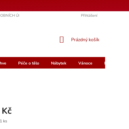
OBNÍCH ÚDAJŮ
KONTAKTY
HODNOCENÍ OBCHODU
Přihlášení
NÁKUPNÍ
Prázdný košík
KOŠÍK
hve
Péče o tělo
Nábytek
Vánoce
Dárkový pou
 Kč
1 ks