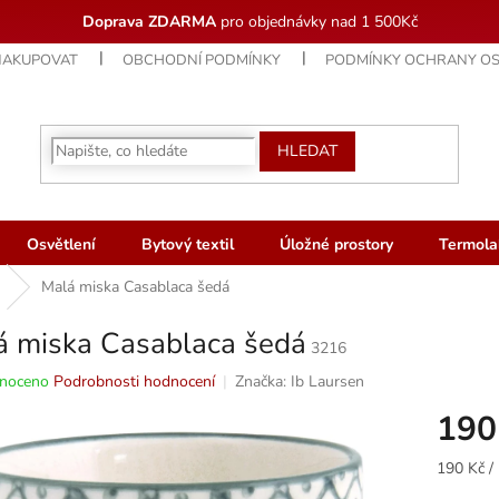
Doprava ZDARMA
pro objednávky nad 1 500Kč
NAKUPOVAT
OBCHODNÍ PODMÍNKY
PODMÍNKY OCHRANY OS
HLEDAT
Osvětlení
Bytový textil
Úložné prostory
Termola
Malá miska Casablaca šedá
á miska Casablaca šedá
3216
né
noceno
Podrobnosti hodnocení
Značka:
Ib Laursen
ní
190
u
Měrná
190 Kč / 
cena: