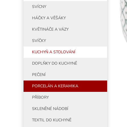
5
í
SVÍCNY
hvězdiče
p
a
HÁČKY A VĚŠÁKY
n
e
KVĚTINÁČE A VÁZY
l
SVÍČKY
KUCHYŇ A STOLOVÁNÍ
DOPLŇKY DO KUCHYNĚ
PEČENÍ
PORCELÁN A KERAMIKA
PŘÍBORY
SKLENĚNÉ NÁDOBÍ
TEXTIL DO KUCHYNĚ