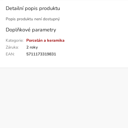
Detailní popis produktu
Popis produktu není dostupný
Doplňkové parametry
Kategorie
:
Porcelán a keramika
Záruka
:
2 roky
EAN
:
5711173319831
Z
á
p
a
t
í