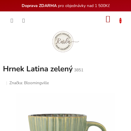
Doprava ZDARMA
pro objednávky nad 1 500Kč
Přejít
NÁKU
na
obsah
KOŠÍK
Hrnek Latina zelený
3851
Značka:
Bloomingville