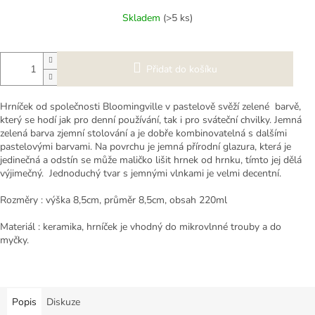
cena:
Skladem
(>5 ks)
Přidat do košíku
Hrníček od společnosti Bloomingville v pastelově svěží zelené barvě,
který se hodí jak pro denní používání, tak i pro sváteční chvilky. Jemná
zelená barva zjemní stolování a je dobře kombinovatelná s dalšími
pastelovými barvami. Na povrchu je jemná přírodní glazura, která je
jedinečná a odstín se může maličko lišit hrnek od hrnku, tímto jej dělá
výjimečný. Jednoduchý tvar s jemnými vlnkami je velmi decentní.
Rozměry : výška 8,5cm, průměr 8,5cm, obsah 220ml
Materiál : keramika, hrníček je vhodný do mikrovlnné trouby a do
myčky.
Popis
Diskuze