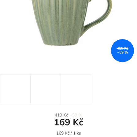
419 Kč
–59 %
419 Kč
–59 %
169 Kč
Měrná
169 Kč / 1 ks