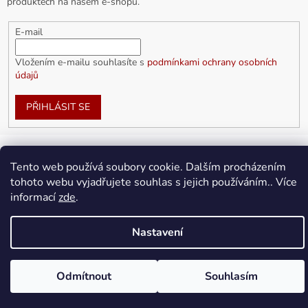
produktech na našem e-shopu.
E-mail
Vložením e-mailu souhlasíte s
podmínkami ochrany osobních
údajů
PŘIHLÁSIT SE
Tento web používá soubory cookie. Dalším procházením
Vytvořil Shoptet
tohoto webu vyjadřujete souhlas s jejich používáním.. Více
informací
zde
.
Copyright 2026
doplnkykarla.cz
. Všechna práva vyhrazena.
Upravit nastavení cookies
Nastavení
Odmítnout
Souhlasím
Doprava ZDARMA pro objednávky nad 1 500Kč