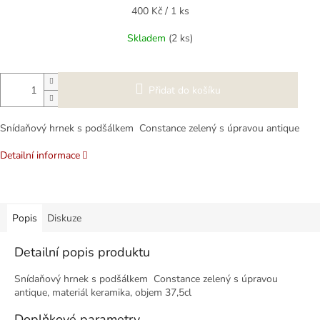
Měrná
400 Kč / 1 ks
cena:
Skladem
(2 ks)
Přidat do košíku
Snídaňový hrnek s podšálkem Constance zelený s úpravou antique
Detailní informace
Popis
Diskuze
Detailní popis produktu
Snídaňový hrnek s podšálkem Constance zelený s úpravou
antique, materiál keramika, objem 37,5cl
Doplňkové parametry