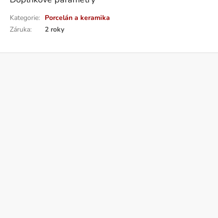
Kategorie
:
Porcelán a keramika
Záruka
:
2 roky
Z
á
p
a
t
í