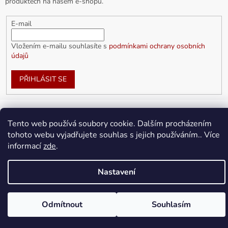
produktech na našem e-shopu.
E-mail
Vložením e-mailu souhlasíte s
podmínkami ochrany osobních
údajů
PŘIHLÁSIT SE
Tento web používá soubory cookie. Dalším procházením
Vytvořil Shoptet
tohoto webu vyjadřujete souhlas s jejich používáním.. Více
informací
zde
.
Copyright 2026
doplnkykarla.cz
. Všechna práva vyhrazena.
Upravit nastavení cookies
Nastavení
Odmítnout
Souhlasím
Doprava ZDARMA pro objednávky nad 1 500Kč