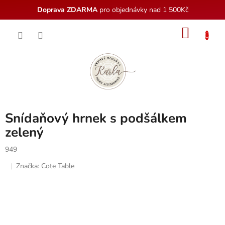
Doprava ZDARMA
pro objednávky nad 1 500Kč
Přejít
NÁKU
na
obsah
KOŠÍK
Snídaňový hrnek s podšálkem
zelený
949
Značka:
Cote Table