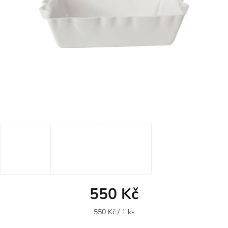
550 Kč
Měrná
550 Kč / 1 ks
cena: