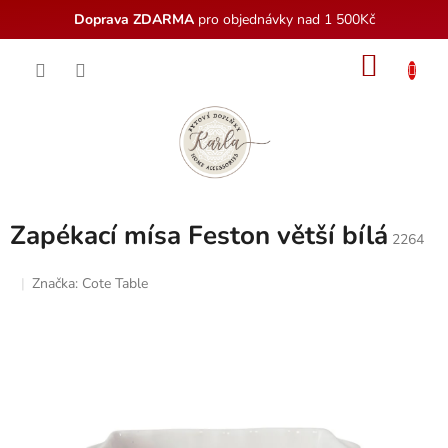
Doprava ZDARMA
pro objednávky nad 1 500Kč
Přejít
NÁKU
na
obsah
KOŠÍK
Zapékací mísa Feston větší bílá
2264
Značka:
Cote Table