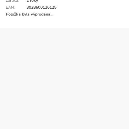
Záruka
:
2 roky
EAN
:
3028600126125
Položka byla vyprodána…
Z
á
p
a
t
í