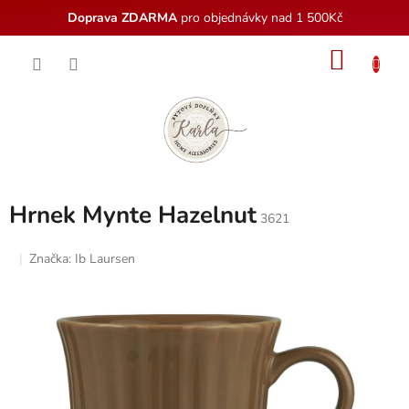
Doprava ZDARMA
pro objednávky nad 1 500Kč
Přejít
NÁKU
na
obsah
KOŠÍK
Hrnek Mynte Hazelnut
3621
Značka:
Ib Laursen