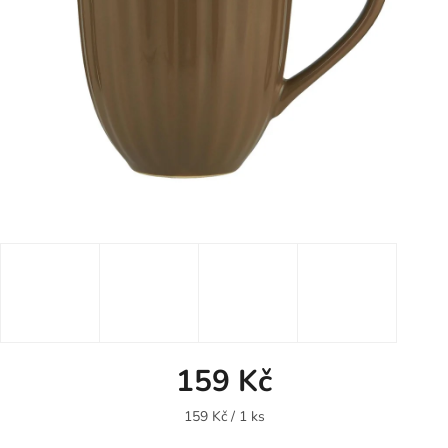
159 Kč
Měrná
159 Kč / 1 ks
cena: