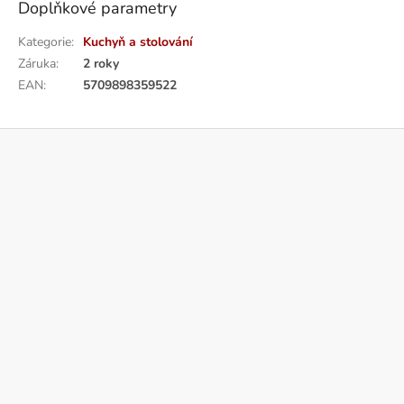
Doplňkové parametry
Kategorie
:
Kuchyň a stolování
Záruka
:
2 roky
EAN
:
5709898359522
Z
á
p
a
t
í