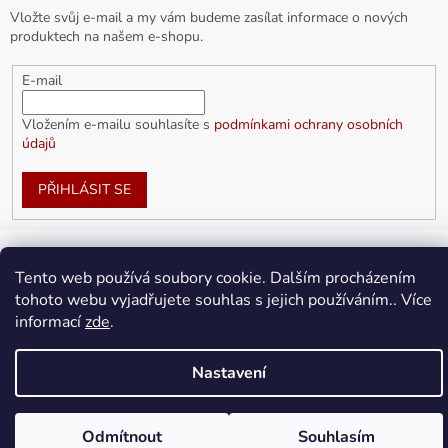
Vložte svůj e-mail a my vám budeme zasílat informace o nových
produktech na našem e-shopu.
E-mail
Vložením e-mailu souhlasíte s
podmínkami ochrany osobních
údajů
PŘIHLÁSIT SE
Tento web používá soubory cookie. Dalším procházením
Vytvořil Shoptet
tohoto webu vyjadřujete souhlas s jejich používáním.. Více
informací
zde
.
Copyright 2026
doplnkykarla.cz
. Všechna práva vyhrazena.
Upravit nastavení cookies
Nastavení
Odmítnout
Souhlasím