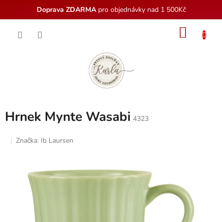
Doprava ZDARMA
pro objednávky nad 1 500Kč
Přejít
NÁKU
na
obsah
KOŠÍK
Hrnek Mynte Wasabi
4323
Značka:
Ib Laursen