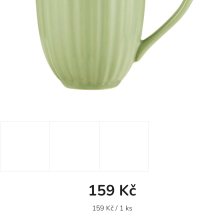
159 Kč
Měrná
159 Kč / 1 ks
cena: