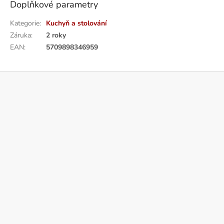
Doplňkové parametry
Kategorie
:
Kuchyň a stolování
Záruka
:
2 roky
EAN
:
5709898346959
Z
á
p
a
t
í