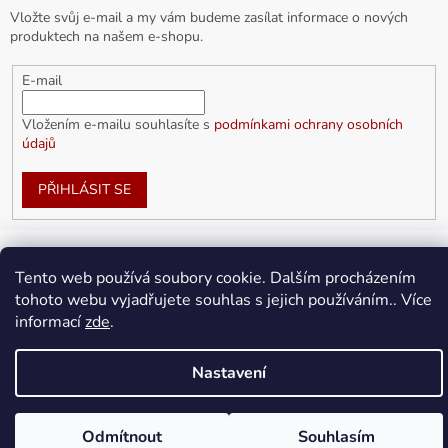
Vložte svůj e-mail a my vám budeme zasílat informace o nových
produktech na našem e-shopu.
E-mail
Vložením e-mailu souhlasíte s
podmínkami ochrany osobních
údajů
PŘIHLÁSIT SE
Tento web používá soubory cookie. Dalším procházením
Vytvořil Shoptet
tohoto webu vyjadřujete souhlas s jejich používáním.. Více
informací
zde
.
Copyright 2026
doplnkykarla.cz
. Všechna práva vyhrazena.
Upravit nastavení cookies
Nastavení
Odmítnout
Souhlasím