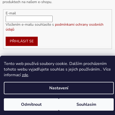
produktech na našem e-shopu.
E-mail
Vložením e-mailu souhlasíte s
podmínkami ochrany osobních
údajů
PŘIHLÁSIT SE
Tento web používá soubory cookie. Dalším procházením
Vytvořil Shoptet
tohoto webu vyjadřujete souhlas s jejich používáním.. Více
informací
zde
.
Copyright 2026
doplnkykarla.cz
. Všechna práva vyhrazena.
Upravit nastavení cookies
Nastavení
Odmítnout
Souhlasím
Doprava ZDARMA pro objednávky nad 1 500Kč