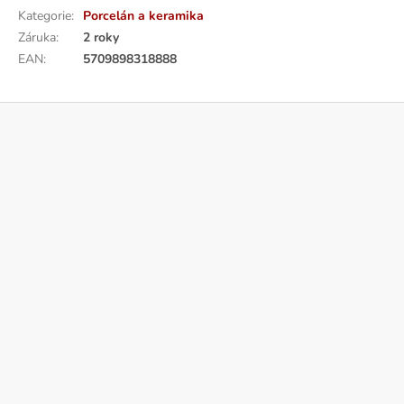
Kategorie
:
Porcelán a keramika
Záruka
:
2 roky
EAN
:
5709898318888
Z
á
p
a
t
í