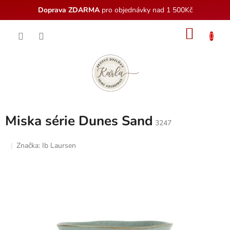
Doprava ZDARMA
pro objednávky nad 1 500Kč
Přejít
NÁKU
na
obsah
KOŠÍK
Miska série Dunes Sand
3247
Značka:
Ib Laursen