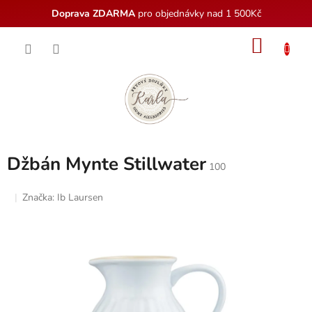
Doprava ZDARMA
pro objednávky nad 1 500Kč
Přejít
NÁKU
na
obsah
KOŠÍK
Džbán Mynte Stillwater
100
Značka:
Ib Laursen