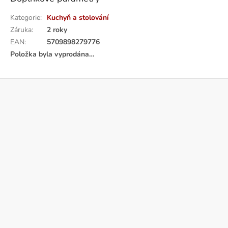
Kategorie
:
Kuchyň a stolování
Záruka
:
2 roky
EAN
:
5709898279776
Položka byla vyprodána…
Z
á
p
a
t
í