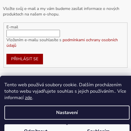
Vložte svůj e-mail a my vám budeme zasílat informace o nových
produktech na našem e-shopu.
E-mail
Vložením e-mailu souhlasíte s
podmínkami ochrany osobních
údajů
PŘIHLÁSIT SE
Tento web používá soubory cookie. Dalším procházením
Vytvořil Shoptet
tohoto webu vyjadřujete souhlas s jejich používáním.. Více
informací
zde
.
Copyright 2026
doplnkykarla.cz
. Všechna práva vyhrazena.
Upravit nastavení cookies
Nastavení