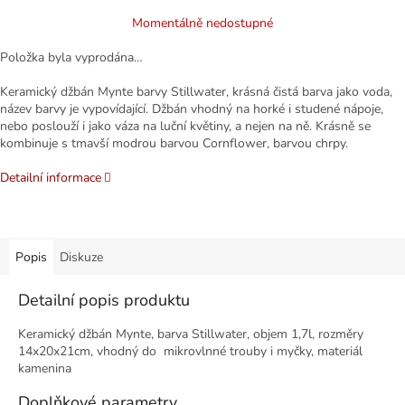
cena:
Momentálně nedostupné
Položka byla vyprodána…
Keramický džbán Mynte barvy Stillwater, krásná čistá barva jako voda,
název barvy je vypovídající. Džbán vhodný na horké i studené nápoje,
nebo poslouží i jako váza na luční květiny, a nejen na ně. Krásně se
kombinuje s tmavší modrou barvou Cornflower, barvou chrpy.
Detailní informace
Popis
Diskuze
Detailní popis produktu
Keramický džbán Mynte, barva Stillwater, objem 1,7l, rozměry
14x20x21cm, vhodný do mikrovlnné trouby i myčky, materiál
kamenina
Doplňkové parametry