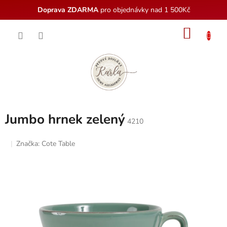
Doprava ZDARMA
pro objednávky nad 1 500Kč
Přejít
NÁKU
na
obsah
KOŠÍK
Jumbo hrnek zelený
4210
Značka:
Cote Table