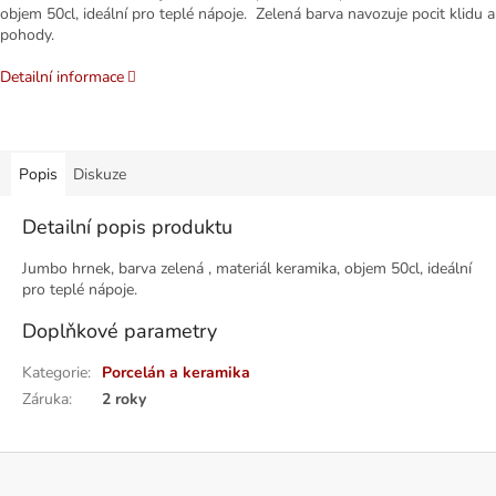
objem 50cl, ideální pro teplé nápoje. Zelená barva navozuje pocit klidu a
pohody.
Detailní informace
Popis
Diskuze
Detailní popis produktu
Jumbo hrnek, barva zelená , materiál keramika, objem 50cl, ideální
pro teplé nápoje.
Doplňkové parametry
Kategorie
:
Porcelán a keramika
Záruka
:
2 roky
Z
á