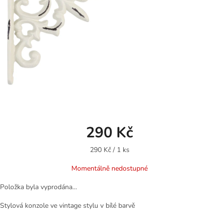
290 Kč
Měrná
290 Kč / 1 ks
cena:
Momentálně nedostupné
Položka byla vyprodána…
Stylová konzole ve vintage stylu v bílé barvě