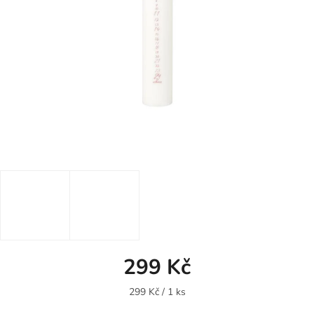
299 Kč
Měrná
299 Kč / 1 ks
cena: