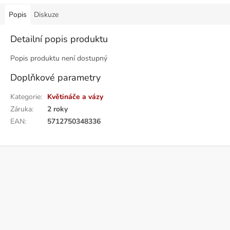
Popis
Diskuze
Detailní popis produktu
Popis produktu není dostupný
Doplňkové parametry
Kategorie
:
Květináče a vázy
Záruka
:
2 roky
EAN
:
5712750348336
Z
á
p
a
t
í