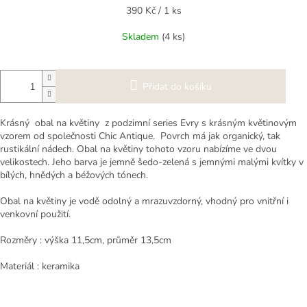
Měrná
390 Kč / 1 ks
cena:
Skladem
(4 ks)
Přidat do košíku
Krásný obal na květiny z podzimní series Evry s krásným květinovým
vzorem od společnosti Chic Antique. Povrch má jak organický, tak
rustikální nádech. Obal na květiny tohoto vzoru nabízíme ve dvou
velikostech. Jeho barva je jemně šedo-zelená s jemnými malými kvítky v
bílých, hnědých a béžových tónech.
Obal na květiny je vodě odolný a mrazuvzdorný, vhodný pro vnitřní i
venkovní použití.
Rozměry : výška 11,5cm, průměr 13,5cm
Materiál : keramika