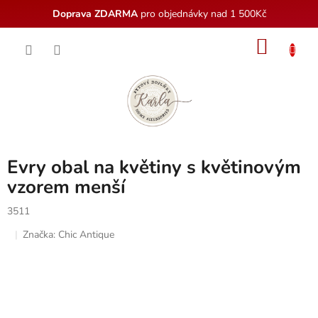
Doprava ZDARMA
pro objednávky nad 1 500Kč
Přejít
NÁKU
na
obsah
KOŠÍK
Evry obal na květiny s květinovým
vzorem menší
3511
Značka:
Chic Antique