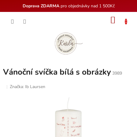
Doprava ZDARMA
pro objednávky nad 1 500Kč
Přejít
NÁKU
na
obsah
KOŠÍK
Vánoční svíčka bílá s obrázky
3989
Značka:
Ib Laursen