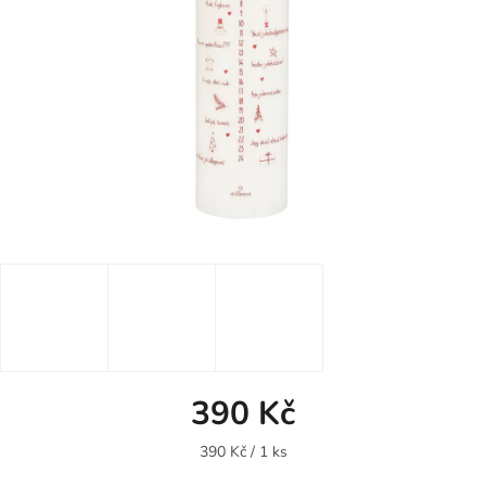
390 Kč
Měrná
390 Kč / 1 ks
cena: