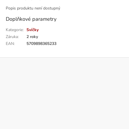
Popis produktu není dostupný
Doplňkové parametry
Kategorie
:
Svíčky
Záruka
:
2 roky
EAN
:
5709898365233
Z
á
p
a
t
í