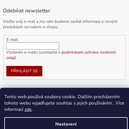
Odebírat newsletter
Vložte svůj e-mail a my vám budeme zasílat informace o nových
produktech na našem e-shopu.
E-mail
Vložením e-mailu souhlasíte s
podmínkami ochrany osobních
údajů
PŘIHLÁSIT SE
Tento web používá soubory cookie. Dalším procházením
Vytvořil Shoptet
tohoto webu vyjadřujete souhlas s jejich používáním.. Více
informací
zde
.
Copyright 2026
doplnkykarla.cz
. Všechna práva vyhrazena.
Upravit nastavení cookies
Nastavení