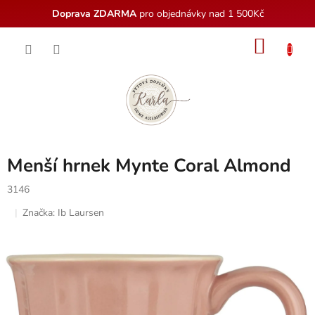
Doprava ZDARMA
pro objednávky nad 1 500Kč
Přejít
NÁKU
na
obsah
KOŠÍK
Menší hrnek Mynte Coral Almond
3146
Značka:
Ib Laursen