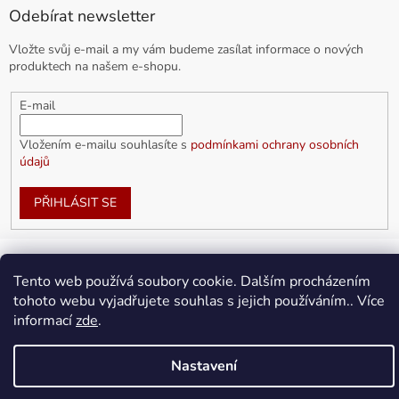
Odebírat newsletter
Vložte svůj e-mail a my vám budeme zasílat informace o nových
produktech na našem e-shopu.
E-mail
Vložením e-mailu souhlasíte s
podmínkami ochrany osobních
údajů
PŘIHLÁSIT SE
Tento web používá soubory cookie. Dalším procházením
Vytvořil Shoptet
tohoto webu vyjadřujete souhlas s jejich používáním.. Více
informací
zde
.
Copyright 2026
doplnkykarla.cz
. Všechna práva vyhrazena.
Upravit nastavení cookies
Nastavení