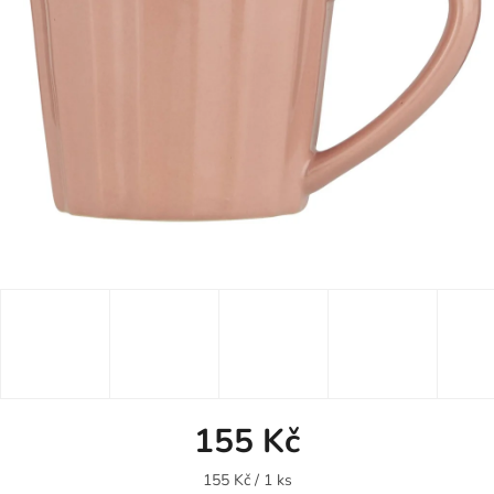
155 Kč
Měrná
155 Kč / 1 ks