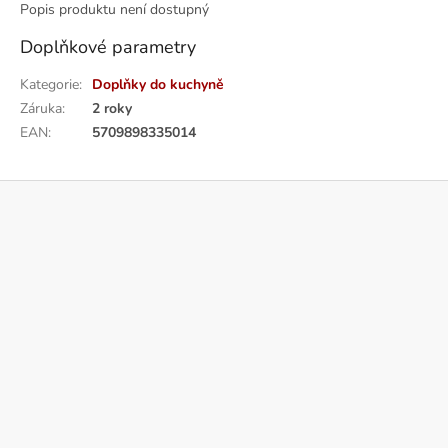
Popis produktu není dostupný
Doplňkové parametry
Kategorie
:
Doplňky do kuchyně
Záruka
:
2 roky
EAN
:
5709898335014
Z
á
p
a
t
í