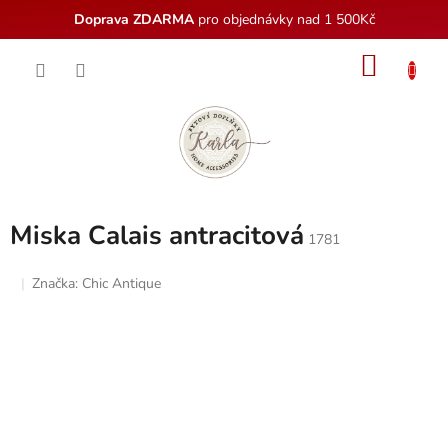
Doprava ZDARMA
pro objednávky nad 1 500Kč
Přejít
NÁKU
na
obsah
KOŠÍK
Miska Calais antracitová
1781
Značka:
Chic Antique