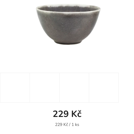
229 Kč
Měrná
229 Kč / 1 ks
cena: