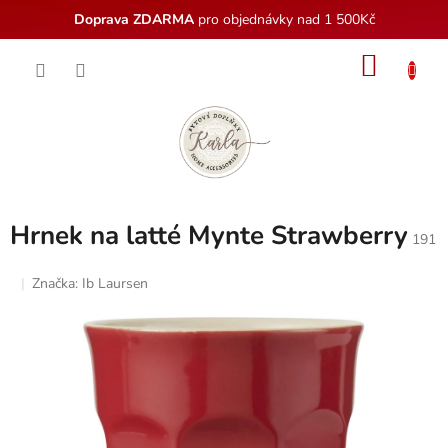
Doprava ZDARMA
pro objednávky nad 1 500Kč
Přejít
NÁKU
na
obsah
KOŠÍK
Hrnek na latté Mynte Strawberry
191
Značka:
Ib Laursen