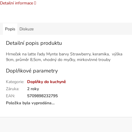
Detailní informace
Popis
Diskuze
Detailní popis produktu
Hrneček na latte řady Mynte barvy Strawberry, keramika, výška
9cm, průměr 8,5cm, vhodný do myčky, mirkovlnné trouby
Doplňkové parametry
Kategorie
:
Doplňky do kuchyně
Záruka
:
2 roky
EAN
:
5709898232795
Položka byla vyprodána…
Z
á