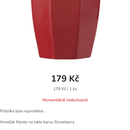
179 Kč
Měrná
179 Kč / 1 ks
cena:
Momentálně nedostupné
Položka byla vyprodána…
Hrneček Mynte na latte barvy Strawberry