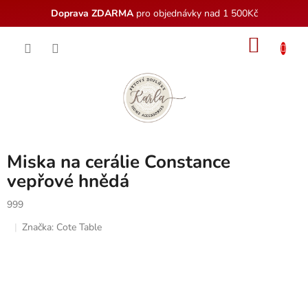
Doprava ZDARMA
pro objednávky nad 1 500Kč
Přejít
NÁKU
na
obsah
KOŠÍK
Miska na cerálie Constance
vepřové hnědá
999
Značka:
Cote Table