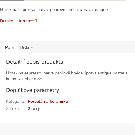
Hrnek na espresso, barva pepřově hnědá, úprava antique
Detailní informace
Popis
Diskuze
Detailní popis produktu
Hrnek na espresso, barva pepřově hnědá úprava antique, materiál
keramika, objem 8cl
Doplňkové parametry
Kategorie
:
Porcelán a keramika
Záruka
:
2 roky
Z
á