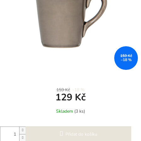
159 Kč
–18 %
159 Kč
–18 %
129 Kč
Měrná
Skladem
(3 ks)
cena:
Přidat do košíku