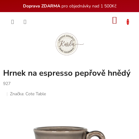
Doprava ZDARMA
pro objednávky nad 1 500Kč
Přejít
NÁKU
na
obsah
KOŠÍK
Hrnek na espresso pepřově hnědý
927
Značka:
Cote Table