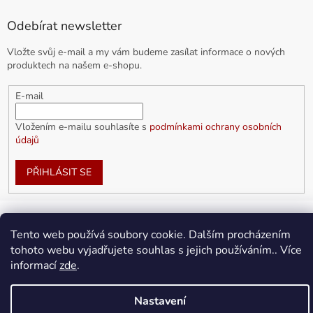
Odebírat newsletter
Vložte svůj e-mail a my vám budeme zasílat informace o nových
produktech na našem e-shopu.
E-mail
Vložením e-mailu souhlasíte s
podmínkami ochrany osobních
údajů
PŘIHLÁSIT SE
Tento web používá soubory cookie. Dalším procházením
Vytvořil Shoptet
tohoto webu vyjadřujete souhlas s jejich používáním.. Více
informací
zde
.
Copyright 2026
doplnkykarla.cz
. Všechna práva vyhrazena.
Upravit nastavení cookies
Nastavení