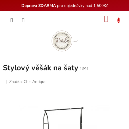
Doprava ZDARMA
pro objednávky nad 1 500Kč
Přejít
NÁKU
na
obsah
KOŠÍK
Stylový věšák na šaty
1691
Značka:
Chic Antique