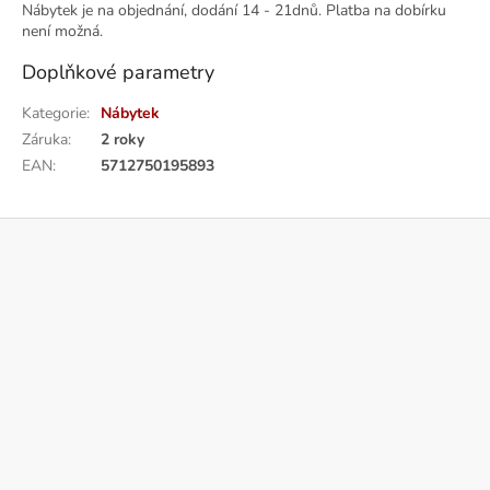
Nábytek je na objednání, dodání 14 - 21dnů. Platba na dobírku
není možná.
Doplňkové parametry
Kategorie
:
Nábytek
Záruka
:
2 roky
EAN
:
5712750195893
Z
á
p
a
t
í