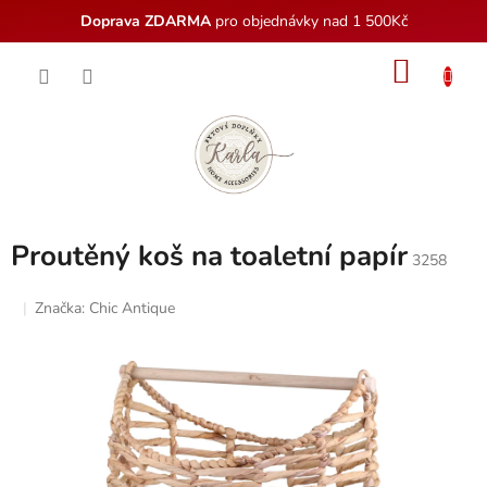
Doprava ZDARMA
pro objednávky nad 1 500Kč
Přejít
NÁKU
na
obsah
KOŠÍK
Proutěný koš na toaletní papír
3258
Značka:
Chic Antique