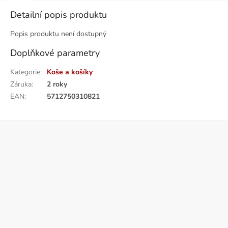
Detailní popis produktu
Popis produktu není dostupný
Doplňkové parametry
Kategorie
:
Koše a košíky
Záruka
:
2 roky
EAN
:
5712750310821
Z
á
p
a
t
í