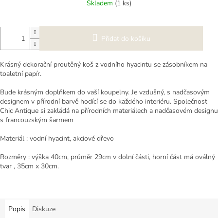
Skladem
(1 ks)
Přidat do košíku
Krásný dekorační proutěný koš z vodního hyacintu se zásobníkem na
toaletní papír.
Bude krásným doplňkem do vaší koupelny. Je vzdušný, s nadčasovým
designem v přírodní barvě hodící se do každého interiéru. Společnost
Chic Antique si zakládá na přírodních materiálech a nadčasovém designu
s francouzským šarmem
Materiál : vodní hyacint, akciové dřevo
Rozměry : výška 40cm, průměr 29cm v dolní části, horní část má oválný
tvar , 35cm x 30cm.
Popis
Diskuze