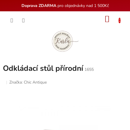
Doprava ZDARMA
pro objednávky nad 1 500Kč
Přejít
NÁKU
na
obsah
KOŠÍK
Odkládací stůl přírodní
1655
Značka:
Chic Antique