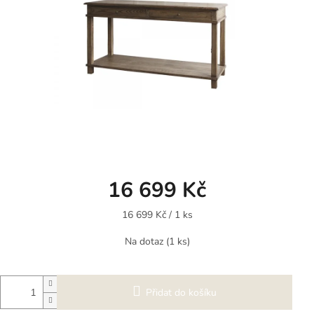
16 699 Kč
Měrná
16 699 Kč / 1 ks
cena:
Na dotaz
(1 ks)
Přidat do košíku