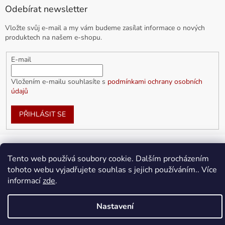
Odebírat newsletter
Vložte svůj e-mail a my vám budeme zasílat informace o nových
produktech na našem e-shopu.
E-mail
Vložením e-mailu souhlasíte s
podmínkami ochrany osobních
údajů
PŘIHLÁSIT SE
Tento web používá soubory cookie. Dalším procházením
Vytvořil Shoptet
tohoto webu vyjadřujete souhlas s jejich používáním.. Více
informací
zde
.
Copyright 2026
doplnkykarla.cz
. Všechna práva vyhrazena.
Upravit nastavení cookies
Nastavení