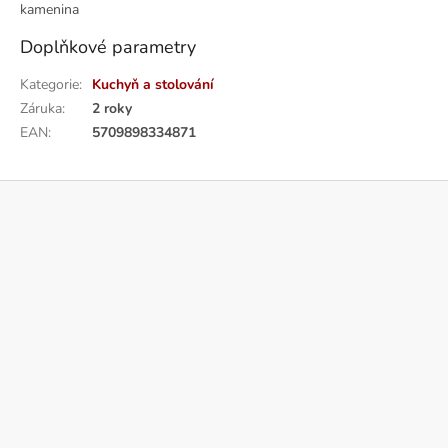
kamenina
Doplňkové parametry
Kategorie
:
Kuchyň a stolování
Záruka
:
2 roky
EAN
:
5709898334871
Z
á
p
a
t
í