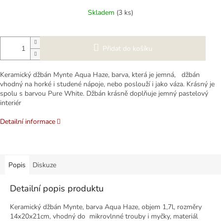
cena:
Skladem
(3 ks)
Přidat do košíku
Keramický džbán Mynte Aqua Haze, barva, která je jemná, džbán
vhodný na horké i studené nápoje, nebo poslouží i jako váza. Krásný je
spolu s barvou Pure White. Džbán krásně doplňuje jemný pastelový
interiér
Detailní informace
Popis
Diskuze
Detailní popis produktu
Keramický džbán Mynte, barva Aqua Haze, objem 1,7l, rozměry
14x20x21cm, vhodný do mikrovlnné trouby i myčky, materiál