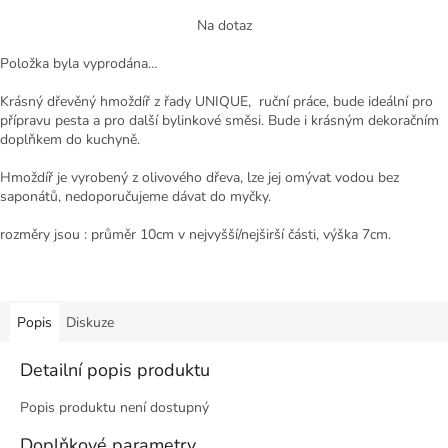
cena:
Na dotaz
Položka byla vyprodána…
Krásný dřevěný hmoždíř z řady UNIQUE, ruční práce, bude ideální pro
přípravu pesta a pro další bylinkové směsi. Bude i krásným dekoračním
doplňkem do kuchyně.
Hmoždíř je vyrobený z olivového dřeva, lze jej omývat vodou bez
saponátů, nedoporučujeme dávat do myčky.
rozměry jsou : průměr 10cm v nejvyšší/nejširší části, výška 7cm.
Popis
Diskuze
Detailní popis produktu
Popis produktu není dostupný
Doplňkové parametry