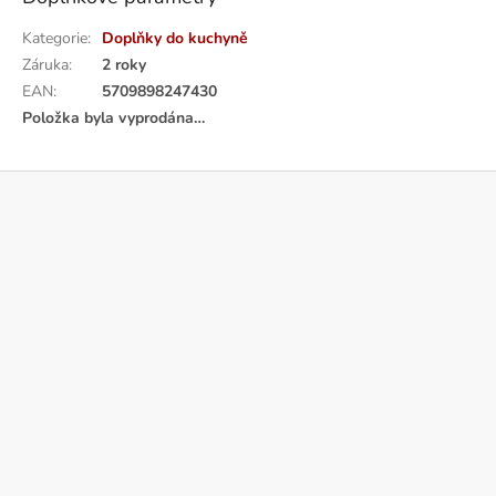
Kategorie
:
Doplňky do kuchyně
Záruka
:
2 roky
EAN
:
5709898247430
Položka byla vyprodána…
Z
á
p
a
t
í