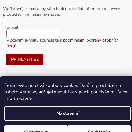
Vložte svůj e-mail a my vám budeme zasílat informace o nových
produktech na našem e-shopu.
E-mail
Vložením e-mailu souhlasíte s
podmínkami ochrany osobních
údajů
PŘIHLÁSIT SE
Tento web používá soubory cookie. Dalším procházením
Vytvořil Shoptet
tohoto webu vyjadřujete souhlas s jejich používáním.. Více
informací
zde
.
Copyright 2026
doplnkykarla.cz
. Všechna práva vyhrazena.
Upravit nastavení cookies
Nastavení