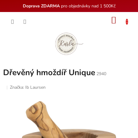
Doprava ZDARMA
pro objednávky nad 1 500Kč
Přejít
NÁKU
na
obsah
KOŠÍK
Dřevěný hmoždíř Unique
2940
Značka:
Ib Laursen