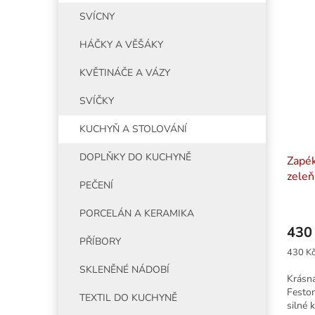
V
n
í
SVÍCNY
ý
í
p
p
p
a
HÁČKY A VĚŠÁKY
i
r
n
s
o
e
KVĚTINÁČE A VÁZY
p
d
l
r
u
SVÍČKY
o
k
KUCHYŇ A STOLOVÁNÍ
d
t
u
ů
DOPLŇKY DO KUCHYNĚ
Zapék
k
zeleň
t
PEČENÍ
ů
PORCELÁN A KERAMIKA
430
PŘÍBORY
Měrná
430 Kč
cena:
SKLENĚNÉ NÁDOBÍ
Krásná
Feston
TEXTIL DO KUCHYNĚ
silné 