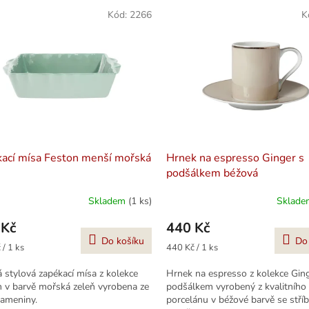
Kód:
2266
K
ací mísa Feston menší mořská
Hrnek na espresso Ginger s
podšálkem béžová
Skladem
(1 ks)
Sklad
 Kč
440 Kč
Do košíku
Do
Měrná
 / 1 ks
440 Kč / 1 ks
cena:
 stylová zapékací mísa z kolekce
Hrnek na espresso z kolekce Gin
 v barvě mořská zeleň vyrobena ze
podšálkem vyrobený z kvalitního
kameniny.
porcelánu v béžové barvě se stří