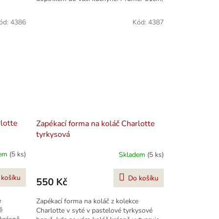
výška okraje 5cm. Vhodná do...
ód:
4386
Kód:
4387
lotte
Zapékací forma na koláč Charlotte
tyrkysová
dem
(5 ks)
Skladem
(5 ks)
 košíku
Do košíku
550 Kč
e
Zapékací forma na koláč z kolekce
ě
Charlotte v syté v pastelové tyrkysové