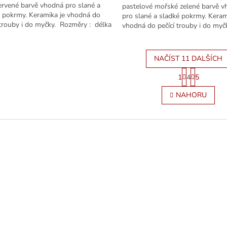
ervené barvě vhodná pro slané a
pastelové mořské zelené barvě 
 pokrmy. Keramika je vhodná do
pro slané a sladké pokrmy. Keram
 trouby i do myčky. Rozměry : délka
vhodná do pečící trouby i do myč
..
Rozměry :...
NAČÍST 11 DALŠÍCH
S
1
4
5
t
O
r
v
NAHORU
á
l
n
á
k
d
o
a
v
c
á
í
n
p
í
r
v
k
y
v
ý
p