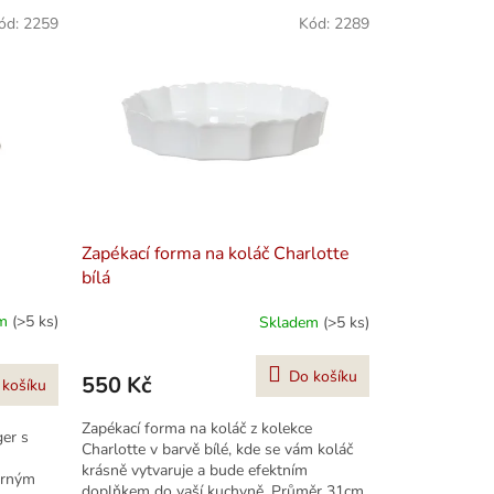
ód:
2259
Kód:
2289
Zapékací forma na koláč Charlotte
bílá
em
(>5 ks)
Skladem
(>5 ks)
Do košíku
550 Kč
 košíku
Zapékací forma na koláč z kolekce
ger s
Charlotte v barvě bílé, kde se vám koláč
krásně vytvaruje a bude efektním
brným
doplňkem do vaší kuchyně. Průměr 31cm,