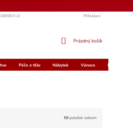
OBNÍCH ÚDAJŮ
KONTAKTY
HODNOCENÍ OBCHODU
Přihlášení
NÁKUPNÍ
Prázdný košík
KOŠÍK
hve
Péče o tělo
Nábytek
Vánoce
Dárkový pou
59
položek celkem