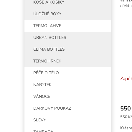
vám ko
KOŠE A KOŠÍKY
efektn
Průměr
ÚLOŽNÉ BOXY
TERMOLAHVE
URBAN BOTTLES
CLIMA BOTTLES
TERMOHRNEK
PÉČE O TĚLO
Zapék
NÁBYTEK
VÁNOCE
550
DÁRKOVÝ POUKAZ
Měrná
550 Kč
SLEVY
cena:
Krásná
ZAHRADA