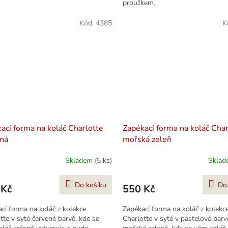
proužkem.
Kód:
4385
K
ací forma na koláč Charlotte
Zapékací forma na koláč Char
ná
mořská zeleň
Skladem
(5 ks)
Skla
Do košíku
Do
 Kč
550 Kč
cí forma na koláč z kolekce
Zapékací forma na koláč z kolekc
tte v syté červené barvě, kde se
Charlotte v syté v pastelové barv