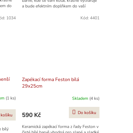
 krásně
barvě, kde se vám koláč krásně vytvaruje
kem do
a bude efektním doplňkem do vaší
kuchyně. Průměr 31cm, výška...
ód:
1034
Kód:
4401
menší
Zapékací forma Feston bílá
29x25cm
dem
(1 ks)
Skladem
(4 ks)
Do košíku
590 Kč
 košíku
Keramická zapékací forma z řady Feston v
 bílý
čisté bílé barvě vhodná pro slané a sladké