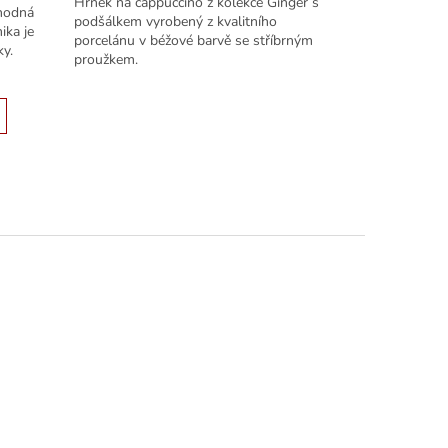
Hrnek na cappuccino z kolekce Ginger s
vhodná
podšálkem vyrobený z kvalitního
ika je
porcelánu v béžové barvě se stříbrným
ky.
proužkem.