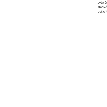
syté č
sladké
pečící
29cm,.
Z
á
p
a
t
í