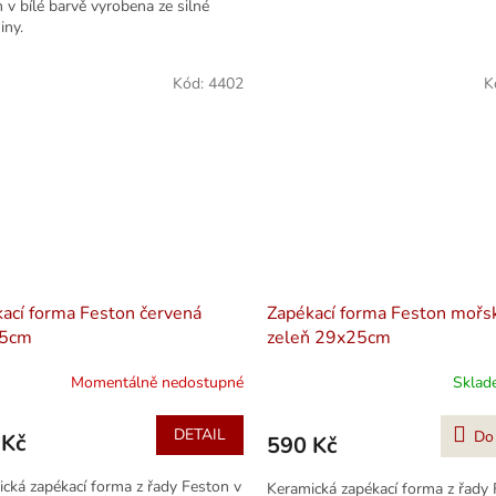
 v bílé barvě vyrobena ze silné
iny.
Kód:
4402
K
ací forma Feston červená
Zapékací forma Feston mořs
5cm
zeleň 29x25cm
Momentálně nedostupné
Skla
DETAIL
Do
 Kč
590 Kč
cká zapékací forma z řady Feston v
Keramická zapékací forma z řady 