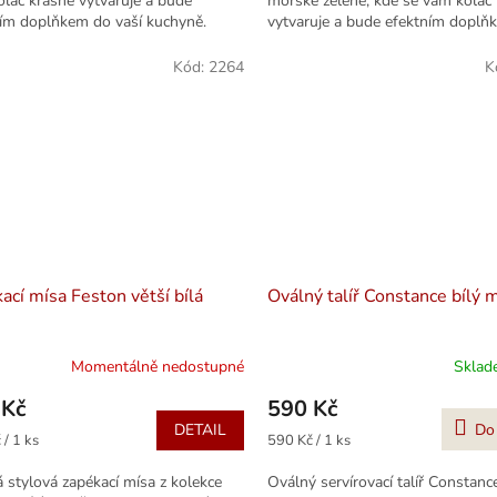
láč krásně vytvaruje a bude
mořské zeleně, kde se vám koláč
ím doplňkem do vaší kuchyně.
vytvaruje a bude efektním doplň
 31cm, výška okraje 5cm....
vaší kuchyně. Průměr 31cm,...
Kód:
2264
K
ací mísa Feston větší bílá
Oválný talíř Constance bílý 
Momentálně nedostupné
Skla
 Kč
590 Kč
DETAIL
Do
Měrná
 / 1 ks
590 Kč / 1 ks
cena:
 stylová zapékací mísa z kolekce
Oválný servírovací talíř Constance