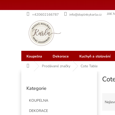
Přejít
JAK 
+420602166787
info@doplnkykarla.cz
na
obsah
Koupelna
Dekorace
Kuchyň a stolování
Domů
Prodávané značky
Cote Table
P
Cot
o
Přeskočit
s
Kategorie
kategorie
t
Ř
r
a
KOUPELNA
a
Nejlev
z
n
DEKORACE
e
n