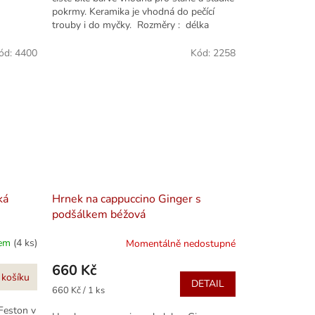
pokrmy. Keramika je vhodná do pečící
trouby i do myčky. Rozměry : délka
29cm,...
ód:
4400
Kód:
2258
ká
Hrnek na cappuccino Ginger s
podšálkem béžová
dem
(4 ks)
Momentálně nedostupné
660 Kč
 košíku
DETAIL
Měrná
660 Kč / 1 ks
cena:
Feston v