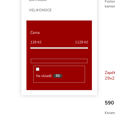
Feston
kamen
VELIKONOCE
Cena
129
Kč
1129
Kč
Zapék
Na skladě
50
29x2
590
Kerami