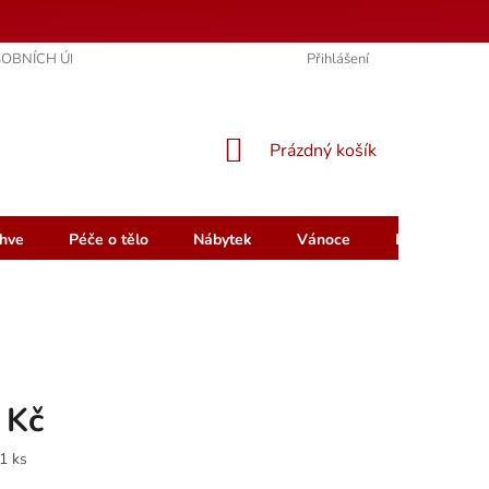
OBNÍCH ÚDAJŮ
KONTAKTY
HODNOCENÍ OBCHODU
Přihlášení
NÁKUPNÍ
Prázdný košík
KOŠÍK
hve
Péče o tělo
Nábytek
Vánoce
Dárkový pou
 Kč
1 ks