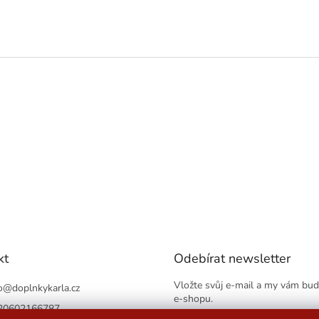
kt
Odebírat newsletter
Vložte svůj e-mail a my vám bu
o
@
doplnkykarla.cz
e-shopu.
20602166787