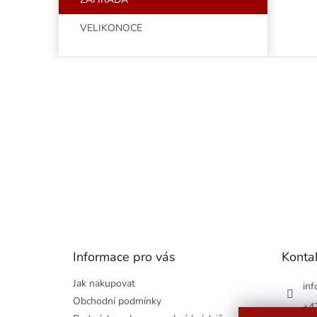
VELIKONOCE
Z
á
p
a
t
í
Informace pro vás
Konta
Jak nakupovat
inf
Obchodní podmínky
+4