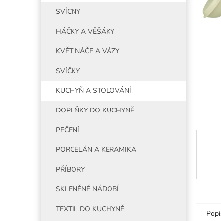
5
í
SVÍCNY
hvězdiče
p
a
HÁČKY A VĚŠÁKY
n
e
KVĚTINÁČE A VÁZY
l
SVÍČKY
KUCHYŇ A STOLOVÁNÍ
DOPLŇKY DO KUCHYNĚ
PEČENÍ
PORCELÁN A KERAMIKA
PŘÍBORY
SKLENĚNÉ NÁDOBÍ
TEXTIL DO KUCHYNĚ
Popi