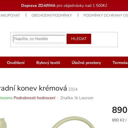
Doprava ZDARMA
pro objednávky nad 1 500Kč
NAKUPOVAT
OBCHODNÍ PODMÍNKY
PODMÍNKY OCHRANY OS
HLEDAT
Osvětlení
Bytový textil
Úložné prostory
Termola
radní konev krémová
2314
né
noceno
Podrobnosti hodnocení
Značka:
Ib Laursen
ní
890
u
Měrná
890 Kč / 
cena: