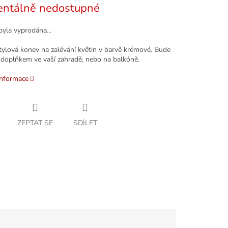
ntálně nedostupné
byla vyprodána…
tylová konev na zalévání květin v barvě krémové. Bude
doplňkem ve vaší zahradě, nebo na balkóně.
informace
ZEPTAT SE
SDÍLET