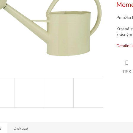
Mome
k.
Položka 
Krásná s
krásným 
Detailní 
TISK
s
Diskuze