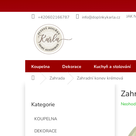
Přejít
JAK 
+420602166787
info@doplnkykarla.cz
na
obsah
Koupelna
Dekorace
Kuchyň a stolování
Domů
Zahrada
Zahradní konev krémová
P
Zah
o
Přeskočit
s
Kategorie
Průměr
Neohod
kategorie
t
hodnoce
r
produkt
KOUPELNA
a
je
n
0,0
DEKORACE
z
n